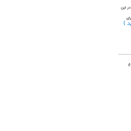
د شارژ است که معولا ولتاژ دینام زیر 13/5 میباشد. در این
ای
د )
ع