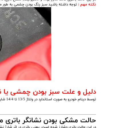
نکته مهم :
توجه داشته باشید سبز رنگ بودن چشمی به طور صد 
دلیل و علت سبز بودن چمشی یا ن
توسط دینام خودرو به صورت استاندارد در ولتاژ 13/5 تا 14/4 شارژ میشود. و از لحاظ شارژ مشکلی ندارد.
حالت مشکی بودن نشانگر باتری م
در این حالت باتری دشارز شده است. یعنی باتری در اثر شارژ نش