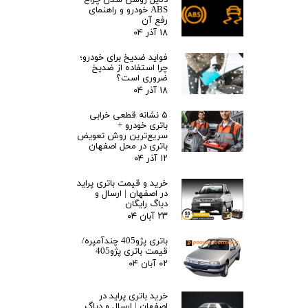
دلایل روشن شدن چراغ
ABS خودرو و راهنمای
رفع آن
۱۸ آذر ۰۴
فواید ضدیخ برای خودرو؛
چرا استفاده از ضدیخ
ضروری است؟
۱۸ آذر ۰۴
۵ نشانه قطعی خرابی
باتری خودرو +
سریع‌ترین روش تعویض
باتری در محل اصفهان
۱۲ آذر ۰۴
خرید و قیمت باتری پراید
در اصفهان | ارسال و
دیاگ رایگان
۲۳ آبان ۰۴
باتری پژو405 چندآمپره/
قیمت باتری پژو405
۰۲ آبان ۰۴
خرید باتری پراید در
اصفهان | ارسال و دیاگ