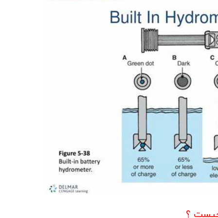
ک KMC/JAC
برلیانس
بهمن موتور
70 امپر بلندR
پارس خودرو
74 امپر
لیفان
جیلی
سیترو،ن
دوو
رنو
لکسوس
مزدا
نیسان
چیست ؟