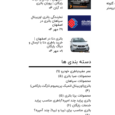
رایگان | پویان باتری
گلوله
۰۱ آبان ۰۴
این هیدرومتر
نمایندگی باتری اوربیتال
سپاهان باتری در
اصفهان
۲۹ مهر ۰۴
باتری دنا در اصفهان |
خرید باطری دنا با ارسال و
دیاگ رایگان
۰۹ مهر ۰۴
دسته بندی ها
عمر مفیدباطری خودرو
(۹)
محصولات صبا باتری
(۵)
محصولات سپاهان
باتری(اوربیتال.اتمیک.پریمیوم.تارگت.بارکاس)
(۴)
محصولات برنا باتری
(۵)
باتری پراید چند امپره؟باطری مناسب پراید
خدمات رایگان
(۶)
باتری مناسب برای تیبا و تیبا2 چند آمپره؟