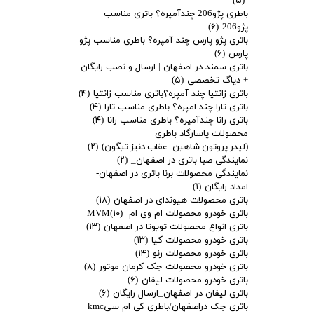
(۵)
باطری پژو206 چندآمپره؟ باتری مناسب
پژو206
(۶)
باتری پژو پارس چند آمپره؟ باطری مناسب پژو
پارس
(۶)
باتری سمند در اصفهان | ارسال و نصب رایگان
+ دیاگ تخصصی
(۵)
باتری زانتیا چند آمپره؟باتری مناسب زانتیا
(۴)
باتری تارا چند امپره؟ باطری مناسب تارا
(۴)
باتری رانا چندآمپره؟ باطری مناسب رانا
(۴)
محصولات پاسارگاد باطری
(لیدر.پروتون.شاهین. عقاب.دنیز.تیگون)
(۲)
نمایندگی صبا باتری در اصفهان_
(۲)
نمایندگی محصولات برنا باتری در اصفهان-
امداد رایگان
(۱)
باتری محصولات هیوندای در اصفهان
(۱۸)
باتری خودرو محصولات ام وی ام MVM
(۱۰)
باتری انواع محصولات تویوتا در اصفهان
(۱۳)
باتری خودرو محصولات کیا
(۱۳)
باتری خودرو محصولات رنو
(۱۴)
باتری خودرو محصولات جک کرمان موتور
(۸)
باتری خودرو محصولات لیفان
(۶)
باتری لیفان در اصفهان_ارسال رایگان
(۶)
باتری جک دراصفهان/باطری کی ام سیkmc