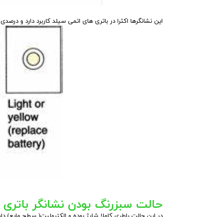
این نشانگرها اکثرا در باتری های اتمی سیلد کاربرد دارد و درصد
حالت سبزرنگ بودن نشانگر باتری 
در این حالت باطری کاملا شارژ بوده و الکترولیت( سطح مایع) داخ