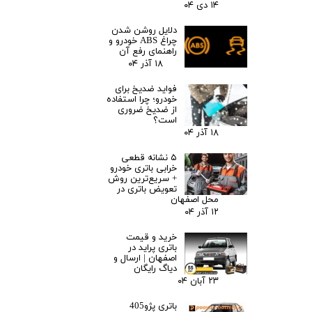
۱۴ دی ۰۴
باطری و خدمات با کیفیت، در خدمت مشتریان خود می‌باشد.
دلایل روشن شدن
چراغ ABS خودرو و
راهنمای رفع آن
۱۸ آذر ۰۴
فواید ضدیخ برای
خودرو؛ چرا استفاده
از ضدیخ ضروری
است؟
۱۸ آذر ۰۴
۵ نشانه قطعی
خرابی باتری خودرو
+ سریع‌ترین روش
تعویض باتری در
محل اصفهان
۱۲ آذر ۰۴
خرید و قیمت
باتری پراید در
اصفهان | ارسال و
دیاگ رایگان
۲۳ آبان ۰۴
باتری پژو405