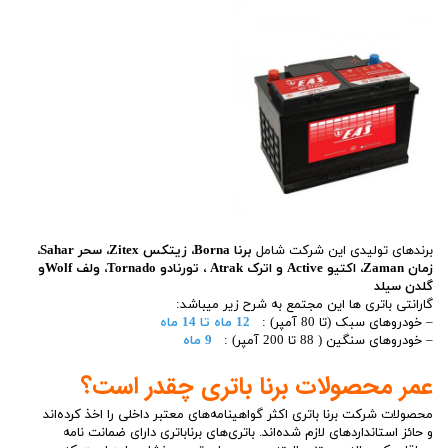
برندهای تولیدی این شرکت شامل
برنا Borna، زیتکس Zitex، سحر Sahar،
زمان Zaman، اکتیو Active و اترک Atrak ، تورنادو Tornado، ولف Wolfو
گلدن سیلد
گارانتی باتری ها این مجتمع به شرح زیر میباشد:
– خودروهای سبک (تا 80 آمپر) :
12 ماه تا 14 ماه
– خودروهای سنگین ( 88 تا 200 آمپر) :
9 ماه
عمر محصولات برنا باتری چقدر است؟
محصولات شرکت برنا باتری اکثر گواهینامه‌های معتبر داخلی را اخذ کرده‌اند
و حائز استانداردهای لازم شده‌اند. باتری‌های برناباتری دارای ضمانت نامه