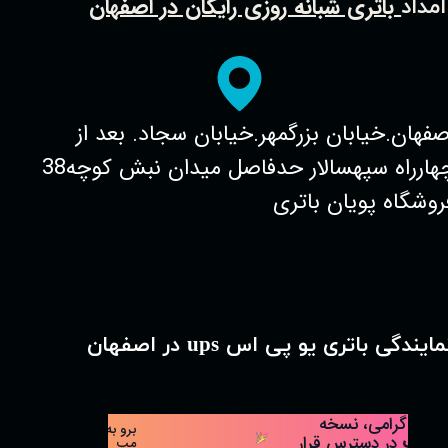
نمایندگی باتری خودرو در اصفهان
باتری شبانه روزی رایگان در اصفهان
امداد
صفهان.خیابان بزرگمهر.خیابان سجاد. بعد از
چهارراه سپهسالار حدفاصل میدان نبش کوچه38
روشگاه پویان باتری
مایندگی باتری یو پی اس ups در اصفهان