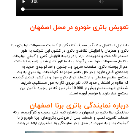
تعویض باتری خودرو در محل اصفهان
به دنبال استقبال چشمگير مصرف كنندگان از كيفيت محصولات توليدي برنا
باتری و همزمان با افزايش تقاضاي باتري در كشور، اين شرکت به طور
مستمر اقدامات و تمهيدات لازم را در زمينه افزايش كمي و كيفي توليدات
و تنوع محصولات خود بعمل آورده و به منظور كامل شدن زنجيره توليدات
اعم از پوسته باتري، صفحات سربي و... چندين واحد توليدي جديد به
واحدهاي قبلي افزود و در حال حاضر مجموعه كارخانجات برنا باتري به يك
مجتمع عظيم صنعتي و ارزشمند انواع باتري خودرو در کشور تبديل گرديده
كه علاوه بر اشتغال حدود 500 نفر نيروي كار به طور مستقيم، شرايط
اشتغال غيرمستقيم بيش از 10.000 نفر نيرو كه در زنجيره تأمين اين
مجتمع قرار دارند را فراهم آورده است.
درباره نمایندگی باتری برنا اصفهان
نمایندگی برنا باتری در اصفهان با داشتن تیم فنی مجرب و کارآزموده، ارائه
خدمات تامین، نصب و خدمات پس از فروشی باتری‌های برنا خودرو را با
کیفیت بالا و به صورت در محل و در نمایندگی به مشتریان ارائه می‌دهد.