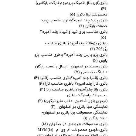
باتری(اوربیتال.اتمیک.پریمیوم.تارگت.بارکاس)
(۴)
محصولات برنا باتری
(۵)
باتری پراید چند امپره؟باطری مناسب پراید
خدمات رایگان
(۶)
باتری مناسب برای تیبا و تیبا2 چند آمپره؟
(۵)
باطری پژو206 چندآمپره؟ باتری مناسب
پژو206
(۶)
باتری پژو پارس چند آمپره؟ باطری مناسب پژو
پارس
(۶)
باتری سمند در اصفهان | ارسال و نصب رایگان
+ دیاگ تخصصی
(۵)
باتری زانتیا چند آمپره؟باتری مناسب زانتیا
(۴)
باتری تارا چند امپره؟ باطری مناسب تارا
(۴)
باتری رانا چندآمپره؟ باطری مناسب رانا
(۴)
محصولات پاسارگاد باطری
(لیدر.پروتون.شاهین. عقاب.دنیز.تیگون)
(۲)
نمایندگی صبا باتری در اصفهان_
(۲)
نمایندگی محصولات برنا باتری در اصفهان-
امداد رایگان
(۱)
باتری محصولات هیوندای در اصفهان
(۱۸)
باتری خودرو محصولات ام وی ام MVM
(۱۰)
باتری انواع محصولات تویوتا در اصفهان
(۱۳)