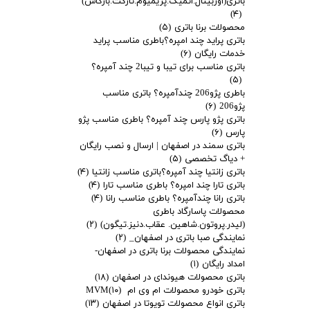
باتری(اوربیتال.اتمیک.پریمیوم.تارگت.بارکاس)
(۴)
محصولات برنا باتری
(۵)
باتری پراید چند امپره؟باطری مناسب پراید
خدمات رایگان
(۶)
باتری مناسب برای تیبا و تیبا2 چند آمپره؟
(۵)
باطری پژو206 چندآمپره؟ باتری مناسب
پژو206
(۶)
باتری پژو پارس چند آمپره؟ باطری مناسب پژو
پارس
(۶)
باتری سمند در اصفهان | ارسال و نصب رایگان
+ دیاگ تخصصی
(۵)
باتری زانتیا چند آمپره؟باتری مناسب زانتیا
(۴)
باتری تارا چند امپره؟ باطری مناسب تارا
(۴)
باتری رانا چندآمپره؟ باطری مناسب رانا
(۴)
محصولات پاسارگاد باطری
(لیدر.پروتون.شاهین. عقاب.دنیز.تیگون)
(۲)
نمایندگی صبا باتری در اصفهان_
(۲)
نمایندگی محصولات برنا باتری در اصفهان-
امداد رایگان
(۱)
باتری محصولات هیوندای در اصفهان
(۱۸)
باتری خودرو محصولات ام وی ام MVM
(۱۰)
باتری انواع محصولات تویوتا در اصفهان
(۱۳)