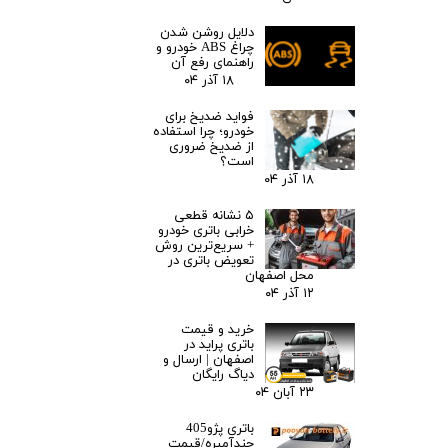
دلایل روشن شدن
چراغ ABS خودرو و
راهنمای رفع آن
۱۸ آذر ۰۴
فواید ضدیخ برای
خودرو؛ چرا استفاده
از ضدیخ ضروری
است؟
۱۸ آذر ۰۴
۵ نشانه قطعی
خرابی باتری خودرو
+ سریع‌ترین روش
تعویض باتری در
محل اصفهان
۱۲ آذر ۰۴
خرید و قیمت
باتری پراید در
اصفهان | ارسال و
دیاگ رایگان
۲۳ آبان ۰۴
باتری پژو405
چندآمپره/قیمت