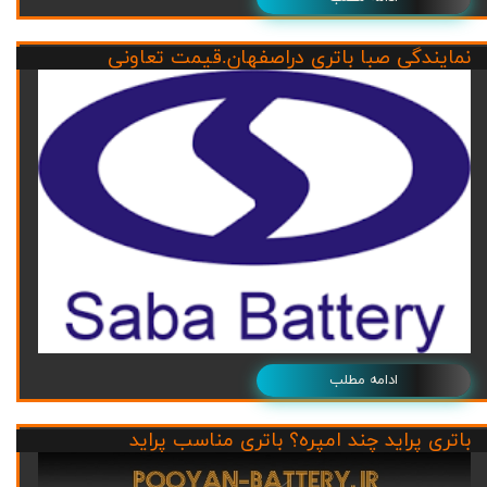
نمایندگی صبا باتری دراصفهان.قیمت تعاونی
ادامه مطلب
باتری پراید چند امپره؟ باتری مناسب پراید