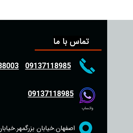
تماس با ما
38003
09137118985
09137118985
واتساپ
اصفهان.خیابان بزرگمهر.خیابان سجاد.