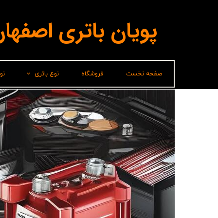
پویان باتری اصفها
صفحه نخست
فروشگاه
نوع باتری
نو
لیدر(پاسارگاد)
برناباتری
باتری شارک
سپاهان باتری
وایا باتری
صباباتری