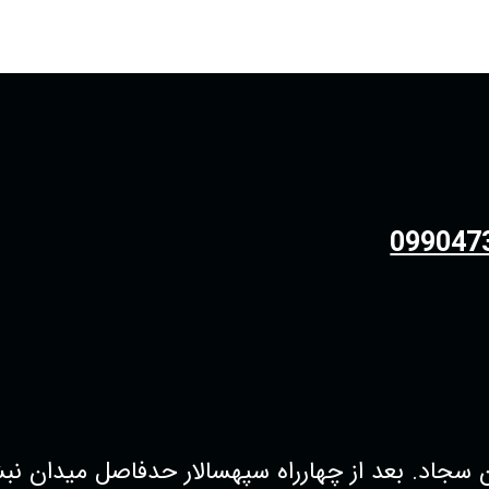
099047
 بعد از چهارراه سپهسالار حدفاصل میدان نبش کوچه38 فروشگاه پو