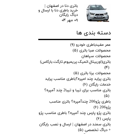
باتری دنا در اصفهان |
خرید باطری دنا با ارسال و
دیاگ رایگان
۰۹ مهر ۰۴
دسته بندی ها
عمر مفیدباطری خودرو
(۹)
محصولات صبا باتری
(۵)
محصولات سپاهان
باتری(اوربیتال.اتمیک.پریمیوم.تارگت.بارکاس)
(۴)
محصولات برنا باتری
(۵)
باتری پراید چند امپره؟باطری مناسب پراید
خدمات رایگان
(۶)
باتری مناسب برای تیبا و تیبا2 چند آمپره؟
(۵)
باطری پژو206 چندآمپره؟ باتری مناسب
پژو206
(۶)
باتری پژو پارس چند آمپره؟ باطری مناسب پژو
پارس
(۶)
باتری سمند در اصفهان | ارسال و نصب رایگان
+ دیاگ تخصصی
(۵)