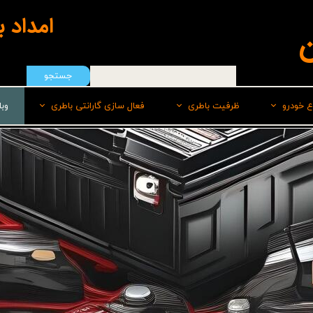
امداد 
ن
جستجو
ع خودرو
ظرفیت باطری
فعال سازی گارانتی باطری
وب
هیوندای
50 امپر
سپاهان باطری
ایرانخودرو
55 امپر
برنا
رنو
60 امپر
پاسارگاد(لیدر)
سایپا
60 امپر پایه بلند L
صبا
ام وی امMVM
60 امپر پایه بلند R
وایا
تویوتا
66 امپر
کیا
70 امپر بلند L