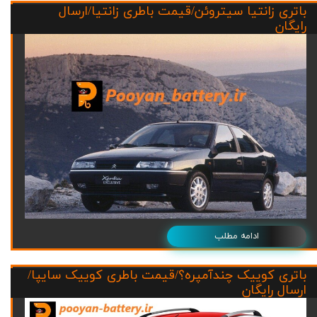
باتری زانتیا سیتروئن/قیمت باطری زانتیا/ارسال
رایگان
ادامه مطلب
باتری کوییک چندآمپره؟/قیمت باطری کوییک سایپا/
ارسال رایگان