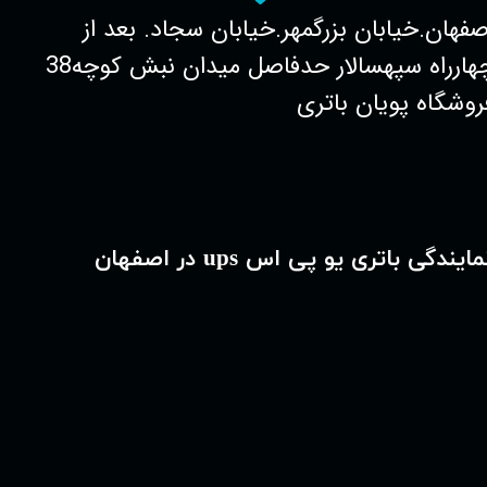
صفهان.خیابان بزرگمهر.خیابان سجاد. بعد از
چهارراه سپهسالار حدفاصل میدان نبش کوچه38
روشگاه پویان باتری
مایندگی باتری یو پی اس ups در اصفهان