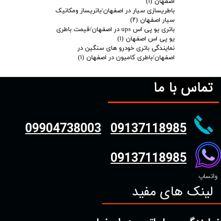
اصفهان
(۱)
باطریسازی سیار در اصفهان/باتریساز ومکانیک
سیار اصفهان
(۲)
باتری یو پی اس ups در اصفهان/قیمت باطری
یو پی اس اصفهان
(۱)
نمایندگی باتری خودرو های سنگین در
اصفهان/باطری کامیون در اصفهان
(۱)
تماس با ما
09904738003
09137118985
09137118985
واتساپ
لینک های مفید