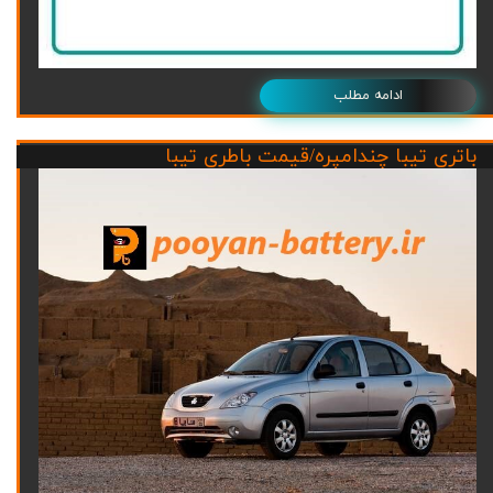
ادامه مطلب
باتری تیبا چندامپره/قیمت باطری تیبا