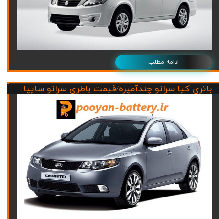
ادامه مطلب
باتری کیا سراتو چندآمپره/قیمت باطری سراتو سایپا