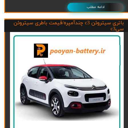
ادامه مطلب
باتری سیتروئن c3 چندآمپره/قیمت باطری سیتروئن
سیc3