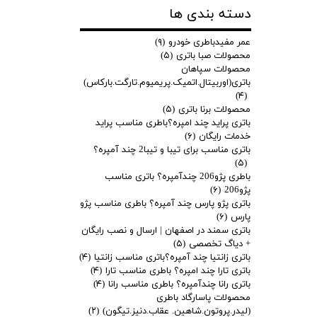
دسته بندی ها
ادامه مطلب
عمر مفیدباطری خودرو
(۹)
محصولات صبا باتری
(۵)
محصولات سپاهان
باتری پژو2008 چندآمپره/قیمت باتری پژو2008
باتری(اوربیتال.اتمیک.پریمیوم.تارگت.بارکاس)
(۴)
محصولات برنا باتری
(۵)
باتری پراید چند امپره؟باطری مناسب پراید
خدمات رایگان
(۶)
باتری مناسب برای تیبا و تیبا2 چند آمپره؟
(۵)
باطری پژو206 چندآمپره؟ باتری مناسب
پژو206
(۶)
باتری پژو پارس چند آمپره؟ باطری مناسب پژو
پارس
(۶)
باتری سمند در اصفهان | ارسال و نصب رایگان
+ دیاگ تخصصی
(۵)
باتری زانتیا چند آمپره؟باتری مناسب زانتیا
(۴)
ادامه مطلب
باتری تارا چند امپره؟ باطری مناسب تارا
(۴)
باتری رانا چندآمپره؟ باطری مناسب رانا
(۴)
باتری اچ سی کراسh30cross چندآمپره؟قیمت باطری
محصولات پاسارگاد باطری
اچ سی کراس
(لیدر.پروتون.شاهین. عقاب.دنیز.تیگون)
(۲)