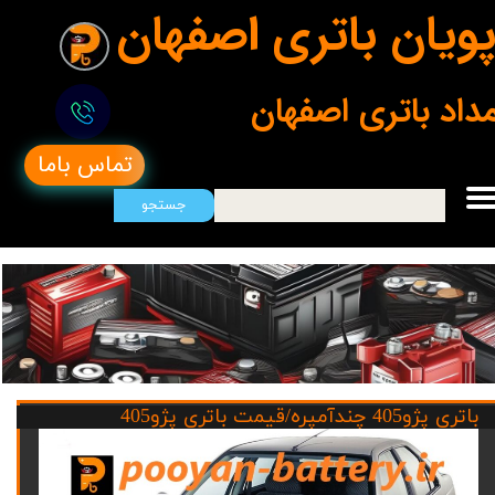
ویان باتری اصفهان
مداد باتری اصفهان
تماس باما
جستجو
باتری پژو405 چندآمپره/قیمت باتری پژو405