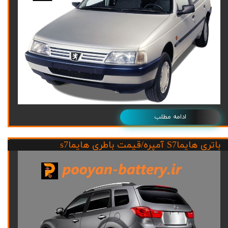
ادامه مطلب
باتری هایماS7 آمپره/قیمت باطری هایماs7