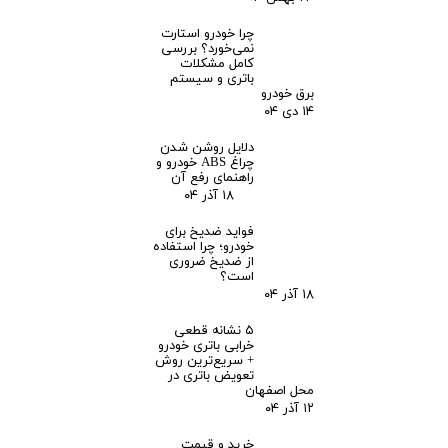
چرا خودرو استارت
نمی‌خورد؟ بررسی
کامل مشکلات
باتری و سیستم
برق خودرو
۱۴ دی ۰۴
دلایل روشن شدن
چراغ ABS خودرو و
راهنمای رفع آن
۱۸ آذر ۰۴
فواید ضدیخ برای
خودرو؛ چرا استفاده
از ضدیخ ضروری
است؟
۱۸ آذر ۰۴
۵ نشانه قطعی
ادامه مطلب
خرابی باتری خودرو
+ سریع‌ترین روش
تعویض باتری در
باتری پژو206 چندآمپره/قیمت باتری پژو206
محل اصفهان
۱۲ آذر ۰۴
خرید و قیمت