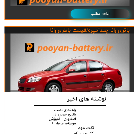
ادامه مطلب
باتری رانا چندآمپره/قیمت باطری رانا
نوشته های اخیر
راهنمای نصب
باتری خودرو در
ادامه مطلب
اصفهان | آموزش
مرحله‌به‌مرحله +
نکات مهم
باتری سمندچندآمپره/قیت باطری سمند
۲۴ بهمن ۰۴