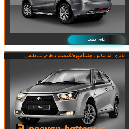
ادامه مطلب
باتری دناپلاس چندآمپره/قیمت باطری دناپلاس