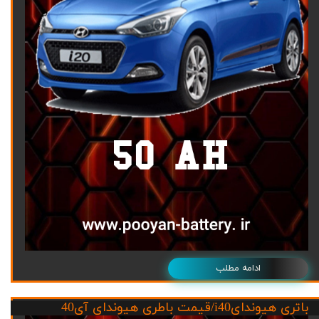
ادامه مطلب
باتری هیوندایi40/قیمت باطری هیوندای آی40