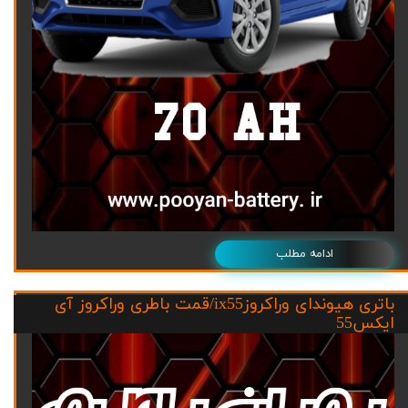
ادامه مطلب
باتری هیوندای وراکروزix55/قمت باطری وراکروز آی
ایکس55