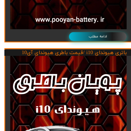
ادامه مطلب
باتری هیوندای i10 /قیمت باطری هیوندای آی10