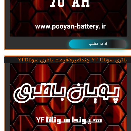
ادامه مطلب
باتری سوناتا YF چندآمپره/قیمت باطری سوناتاYF