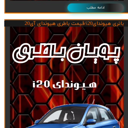
ادامه مطلب
باتری هیوندایi20/قیمت باطری هیوندای آی20