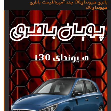
باتری هیوندایi30 چند آمپره/قیمت باطری
هیوندایi30