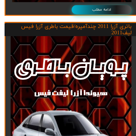
ادامه مطلب
باتری آزرا 2011 چندآمپره/قیمت باطری آزرا فیس
لیف2011