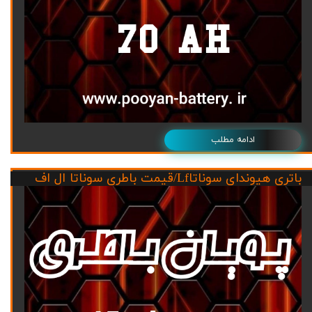
ادامه مطلب
باتری هیوندای سوناتاLf/قیمت باطری سوناتا ال اف