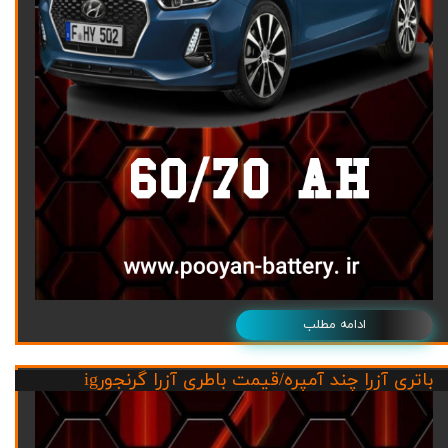
ادامه مطلب
باتری آزرا چند آمپره/قیمت باطری آزرا گرنجورig