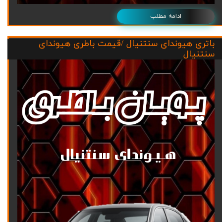
ادامه مطلب
باتری هیوندای سنتنیال /قیمت باطری هیوندای
سنتنیال