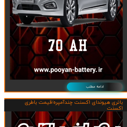
ادامه مطلب
باتری هیوندای اکسنت چندآمپره/قیمت باطری
اکسنت