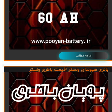
ادامه مطلب
باتری هیوندای ولستر /قیمت باطری ولستر