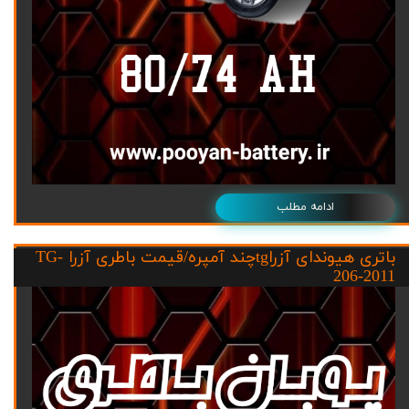
ادامه مطلب
باتری هیوندای آزراtgچند آمپره/قیمت باطری آزرا TG-
206-2011