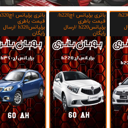
ک KMC/JAC
برلیانس
باتری برلیانس اچh230/
باتری برلیانس اچh220/
بهمن موتور
70 امپر بلندR
قیمت باطری
قیمت باطری
رسال
برلیانسh220 /ارسال
برلیانسh320 /ارسال
پارس خودرو
74 امپر
رایگان
رایگان
لیفان
جیلی
سیترو،ن
دوو
رنو
لکسوس
مزدا
نیسان