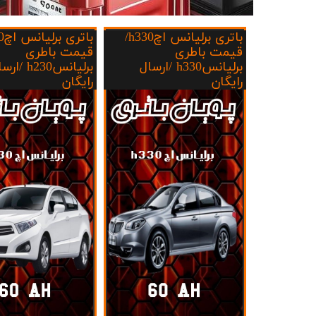
ج
باتری برلیانس اچh330/
قیمت باطری
قیمت باطری
برلیانسh330 /ارسال
برلیانسh230 /ا
رایگان
رایگان