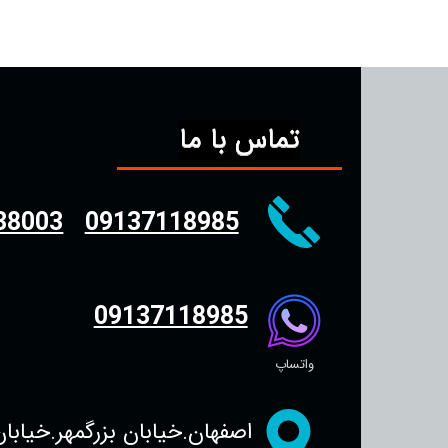
تماس با ما
38003
09137118985
09137118985
واتساپ
اصفهان.خیابان بزرگمهر.خیابان سجاد.