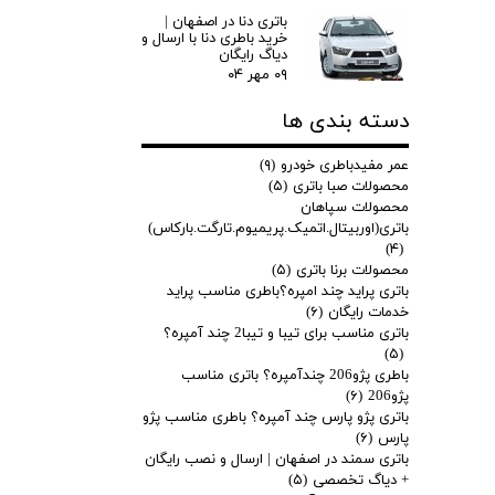
باتری دنا در اصفهان |
خرید باطری دنا با ارسال و
دیاگ رایگان
۰۹ مهر ۰۴
دسته بندی ها
عمر مفیدباطری خودرو
(۹)
محصولات صبا باتری
(۵)
محصولات سپاهان
باتری(اوربیتال.اتمیک.پریمیوم.تارگت.بارکاس)
(۴)
محصولات برنا باتری
(۵)
باتری پراید چند امپره؟باطری مناسب پراید
خدمات رایگان
(۶)
باتری مناسب برای تیبا و تیبا2 چند آمپره؟
(۵)
باطری پژو206 چندآمپره؟ باتری مناسب
پژو206
(۶)
باتری پژو پارس چند آمپره؟ باطری مناسب پژو
پارس
(۶)
باتری سمند در اصفهان | ارسال و نصب رایگان
+ دیاگ تخصصی
(۵)