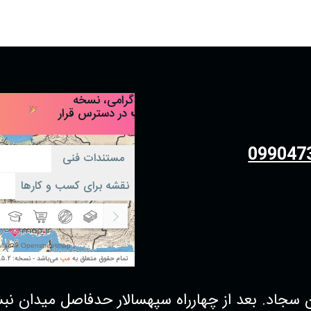
099047
 بعد از چهارراه سپهسالار حدفاصل میدان نبش کوچه38 فروشگاه پو