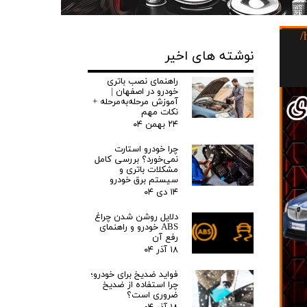
باتری برلیانس اچh320/
نوشته های اخیر
راهنمای نصب باتری
خودرو در اصفهان |
آموزش مرحله‌به‌مرحله +
نکات مهم
۲۴ بهمن ۰۴
چرا خودرو استارت
نمی‌خورد؟ بررسی کامل
مشکلات باتری و
سیستم برق خودرو
۱۴ دی ۰۴
دلایل روشن شدن چراغ
ABS خودرو و راهنمای
رفع آن
۱۸ آذر ۰۴
فواید ضدیخ برای خودرو؛
چرا استفاده از ضدیخ
ضروری است؟