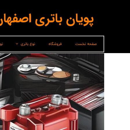
پویان باتری اصفها
صفحه نخست
فروشگاه
نوع باتری
نو
لیدر(پاسارگاد)
برناباتری
باتری شارک
سپاهان باتری
وایا باتری
صباباتری