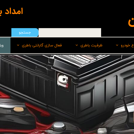
امداد 
ن
جستجو
ع خودرو
ظرفیت باطری
فعال سازی گارانتی باطری
وب
هیوندای
50 امپر
سپاهان باطری
ایرانخودرو
55 امپر
برنا
رنو
60 امپر
پاسارگاد(لیدر)
سایپا
60 امپر پایه بلند L
صبا
ام وی امMVM
60 امپر پایه بلند R
وایا
تویوتا
66 امپر
کیا
70 امپر بلند L