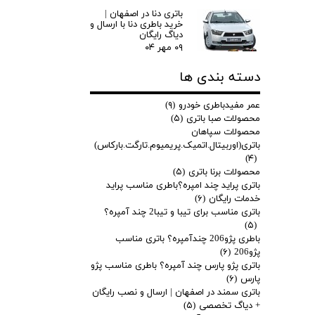
باتری دنا در اصفهان |
خرید باطری دنا با ارسال و
دیاگ رایگان
۰۹ مهر ۰۴
دسته بندی ها
عمر مفیدباطری خودرو
(۹)
محصولات صبا باتری
(۵)
محصولات سپاهان
باتری(اوربیتال.اتمیک.پریمیوم.تارگت.بارکاس)
(۴)
محصولات برنا باتری
(۵)
باتری پراید چند امپره؟باطری مناسب پراید
خدمات رایگان
(۶)
باتری مناسب برای تیبا و تیبا2 چند آمپره؟
(۵)
باطری پژو206 چندآمپره؟ باتری مناسب
پژو206
(۶)
باتری پژو پارس چند آمپره؟ باطری مناسب پژو
پارس
(۶)
باتری سمند در اصفهان | ارسال و نصب رایگان
+ دیاگ تخصصی
(۵)