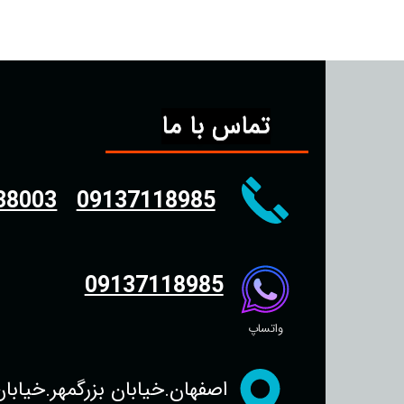
تماس با ما
38003
09137118985
09137118985
واتساپ
اصفهان.خیابان بزرگمهر.خیابان سجاد.