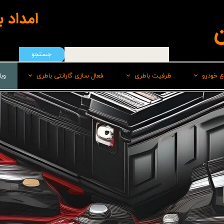
امداد 
ن
جستجو
ع خودرو
ظرفیت باطری
فعال سازی گارانتی باطری
وب
هیوندای
50 امپر
سپاهان باطری
ایرانخودرو
55 امپر
برنا
رنو
60 امپر
پاسارگاد(لیدر)
سایپا
60 امپر پایه بلند L
صبا
ام وی امMVM
60 امپر پایه بلند R
وایا
تویوتا
66 امپر
کیا
70 امپر بلند L