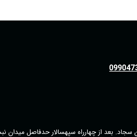
099047
 بعد از چهارراه سپهسالار حدفاصل میدان نبش کوچه38 فروشگاه پو