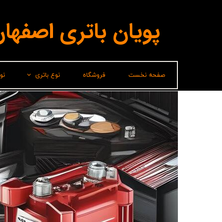
پویان باتری اصفها
صفحه نخست
فروشگاه
نوع باتری
نو
لیدر(پاسارگاد)
برناباتری
باتری شارک
سپاهان باتری
وایا باتری
صباباتری