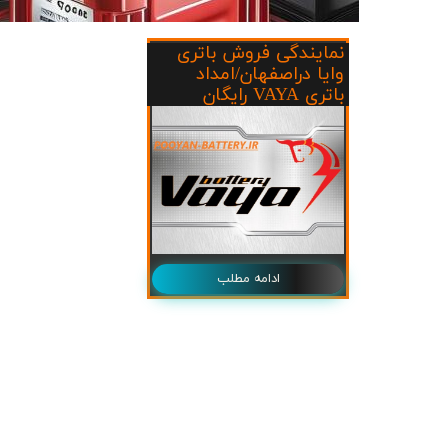
ج
نمایندگی فروش باتری
وایا دراصفهان/امداد
باتری VAYA رایگان
ادامه مطلب