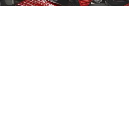
ک KMC/JAC
برلیانس
بهمن موتور
70 امپر بلندR
پارس خودرو
74 امپر
لیفان
جیلی
سیترو،ن
دوو
رنو
لکسوس
مزدا
نیسان