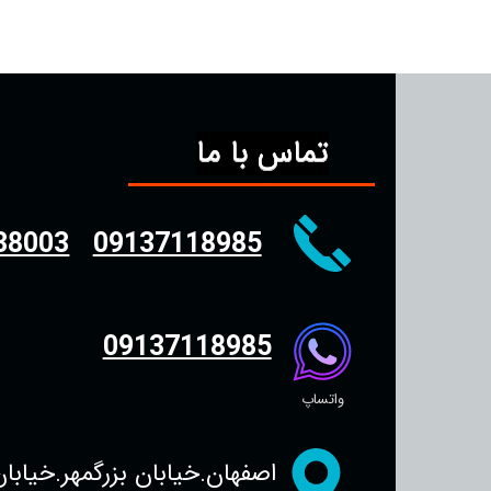
تماس با ما
38003
09137118985
09137118985
واتساپ
اصفهان.خیابان بزرگمهر.خیابان سجاد.