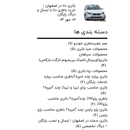
باتری دنا در اصفهان |
خرید باطری دنا با ارسال و
دیاگ رایگان
۰۹ مهر ۰۴
دسته بندی ها
عمر مفیدباطری خودرو
(۹)
محصولات صبا باتری
(۵)
محصولات سپاهان
باتری(اوربیتال.اتمیک.پریمیوم.تارگت.بارکاس)
(۴)
محصولات برنا باتری
(۵)
باتری پراید چند امپره؟باطری مناسب پراید
خدمات رایگان
(۶)
باتری مناسب برای تیبا و تیبا2 چند آمپره؟
(۵)
باطری پژو206 چندآمپره؟ باتری مناسب
پژو206
(۶)
باتری پژو پارس چند آمپره؟ باطری مناسب پژو
پارس
(۶)
باتری سمند در اصفهان | ارسال و نصب رایگان
+ دیاگ تخصصی
(۵)