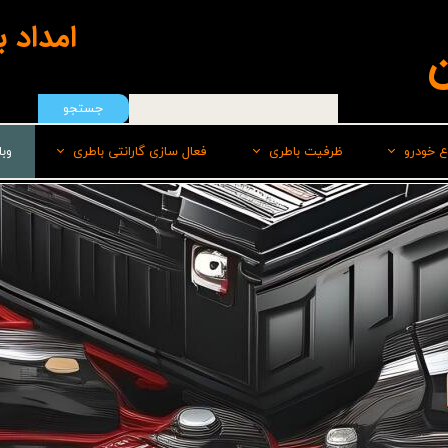
امداد 
ن
جستجو
ع خودرو
ظرفیت باطری
فعال سازی گارانتی باطری
وب
هیوندای
50 امپر
سپاهان باطری
ایرانخودرو
55 امپر
برنا
رنو
60 امپر
پاسارگاد(لیدر)
سایپا
60 امپر پایه بلند L
صبا
ام وی امMVM
60 امپر پایه بلند R
وایا
تویوتا
66 امپر
کیا
70 امپر بلند L