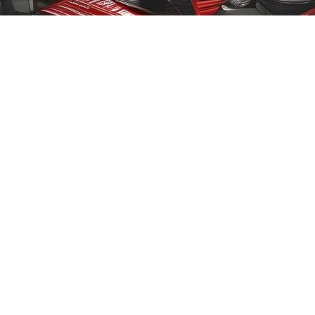
ک KMC/JAC
برلیانس
بهمن موتور
70 امپر بلندR
پارس خودرو
74 امپر
لیفان
جیلی
سیترو،ن
دوو
رنو
لکسوس
مزدا
نیسان