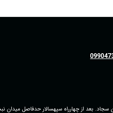
099047
 بعد از چهارراه سپهسالار حدفاصل میدان نبش کوچه38 فروشگاه پو