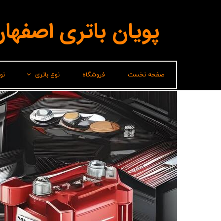
پویان باتری اصفها
صفحه نخست
فروشگاه
نوع باتری
نو
لیدر(پاسارگاد)
برناباتری
باتری شارک
سپاهان باتری
وایا باتری
صباباتری