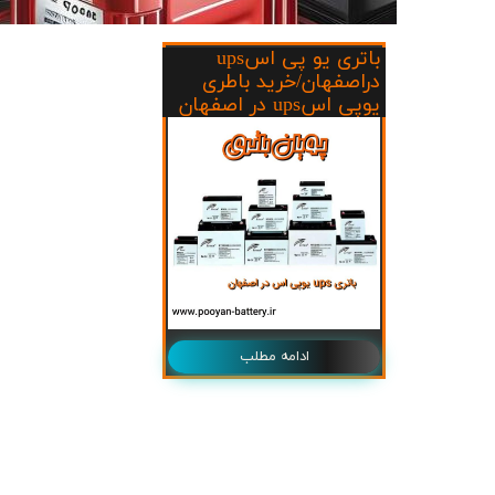
ج
باتری یو پی اسups
دراصفهان/خرید باطری
یوپی اسups در اصفهان
ادامه مطلب