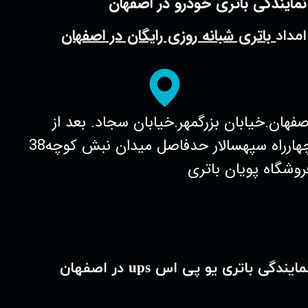
نمایندگی باتری خودرو در اصفهان
باتری شبانه روزی رایگان در اصفهان
امداد
صفهان.خیابان بزرگمهر.خیابان سجاد. بعد از
چهارراه سپهسالار حدفاصل میدان نبش کوچه38
روشگاه پویان باتری
مایندگی باتری یو پی اس ups در اصفهان