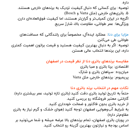
داره.
توصیه: برای کسانی که دنبال کیفیت نزدیک به برندهای خارجی هستند.
۵. باتری‌های خارجی (مثل Varta و Bosch)
اگرچه در ایران کمیاب‌تر و گران‌تر هستند، اما کیفیت فوق‌العاده‌ای دارن.
ویژگی‌ها: عمر طولانی، مقاومت بالا، شارژ سریع.
مزایا برای دنا
: عملکرد ایده‌آل، مخصوصاً برای رانندگانی که مسافت‌های
طولانی طی می‌کنن.
توصیه: اگر به دنبال بهترین کیفیت هستید و قیمت براتون اهمیت کمتری
داره، این برندها انتخاب عالی هستن.
مقایسه برندهای باتری دنا از نظر قیمت در اصفهان
اقتصادی: برنا باتری و صبا باتری
میان‌رده: سپاهان باتری و شارک
پریمیوم: برندهای خارجی مثل Varta
نکات مهم در انتخاب برند باتری دنا
حتماً به تاریخ تولید باتری دقت کنید (باتری تازه تولید، عمر بیشتری داره).
گارانتی معتبر فروشگاه رو بررسی کنید.
از خرید باتری بدون فاکتور و ضمانت خودداری کنید.
به شرایط آب‌وهوایی اصفهان توجه کنید (هوای خشک و گرم نیاز به باتری
مقاوم‌تر داره).
در پویان باتری اصفهان، تمام برندهای بالا عرضه میشه و شما می‌تونید بر
اساس بودجه و نیازتون بهترین گزینه رو انتخاب کنید.