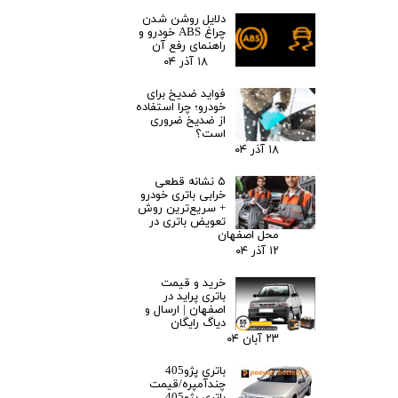
دلایل روشن شدن
چراغ ABS خودرو و
راهنمای رفع آن
۱۸ آذر ۰۴
فواید ضدیخ برای
خودرو؛ چرا استفاده
از ضدیخ ضروری
است؟
۱۸ آذر ۰۴
۵ نشانه قطعی
خرابی باتری خودرو
+ سریع‌ترین روش
تعویض باتری در
محل اصفهان
۱۲ آذر ۰۴
خرید و قیمت
باتری پراید در
اصفهان | ارسال و
دیاگ رایگان
۲۳ آبان ۰۴
باتری پژو405
چندآمپره/قیمت