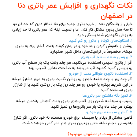
نکات نگهداری و افزایش عمر باتری دنا
در اصفهان
خیلی از رانندگان بعد از خرید باتری جدید برای دنا انتظار دارن که حداقل دو
تا سه سال بدون مشکل کار کنه. اما واقعیت اینه که عمر باتری تا حد زیادی
به روش نگهداری شما بستگی داره.
۱. استارت‌های کوتاه و مکرر رو کم کنید
روشن و خاموش کردن زیاد خودرو در زمان کوتاه باعث فشار زیاد به باتری
میشه. مخصوصاً در ترافیک‌های داخل شهر اصفهان.
۲. بررسی منظم سطح آب باتری
اگر از باتری اسیدی استفاده می‌کنید، هر چند وقت یک بار سطح آب باتری
رو بررسی کنید. کمبود آب می‌تونه به صفحات داخلی آسیب بزنه.
۳. استفاده نکردن طولانی‌مدت از خودرو
اگر چند روز یا چند هفته خودرو رو روشن نکنید، باتری به مرور دشارژ میشه.
در این شرایط بهتره یا خودرو رو هر چند روز یک بار روشن کنید یا از شارژر
باتری استفاده کنید.
۴. تمیز نگه داشتن سر باتری‌ها
رسوب و سولفاته شدن روی قطب‌های باتری باعث کاهش راندمان میشه.
بهتره هر چند ماه یک بار سر باتری‌ها رو تمیز کنید.
۵. کنترل سیستم برق خودرو
گاهی مشکل از دینام یا سیستم برق خودرو هست، نه خود باتری. اگر شارژ
به‌درستی انجام نشه، حتی بهترین باتری هم عمر کمی خواهد داشت.
چرا انتخاب درست در اصفهان مهم‌تره؟