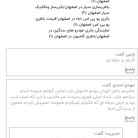
اصفهان
(۱)
باطریسازی سیار در اصفهان/باتریساز ومکانیک
سیار اصفهان
(۲)
باتری یو پی اس ups در اصفهان/قیمت باطری
یو پی اس اصفهان
(۱)
نمایندگی باتری خودرو های سنگین در
اصفهان/باطری کامیون در اصفهان
(۱)
زارعی گفت:
کاربلد و حرفه ای
پاسخ
مهدی اسدی گفت:
ماشینم داخل اتوبان یودم خاموش شد تماس گرفتم متوجه شدم
دینامم خراب شده.خیلی فوری رسیدند سر ماشین با این که نصف شب
بود.و خیلی حرفه ای که فکرشو نمیکردم همونجا تعمیرش کردند.ممنون
از رسیدگی شما
پاسخ
مدیریت گفت: