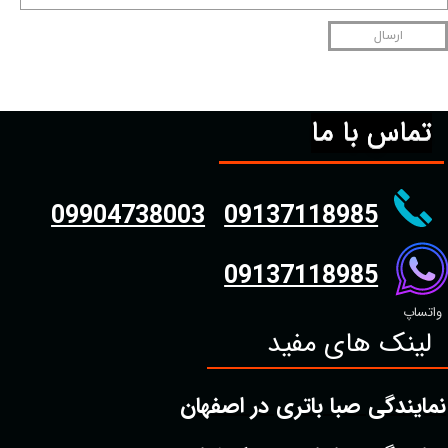
ارسال
تماس با ما
09904738003
09137118985
09137118985
واتساپ
لینک های مفید
نمایندگی صبا باتری در اصفهان