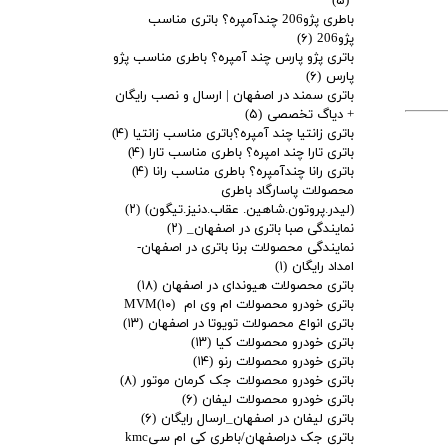
(۵)
باطری پژو206 چندآمپره؟ باتری مناسب
پژو206
(۶)
باتری پژو پارس چند آمپره؟ باطری مناسب پژو
پارس
(۶)
باتری سمند در اصفهان | ارسال و نصب رایگان
+ دیاگ تخصصی
(۵)
باتری زانتیا چند آمپره؟باتری مناسب زانتیا
(۴)
باتری تارا چند امپره؟ باطری مناسب تارا
(۴)
باتری رانا چندآمپره؟ باطری مناسب رانا
(۴)
محصولات پاسارگاد باطری
(لیدر.پروتون.شاهین. عقاب.دنیز.تیگون)
(۲)
نمایندگی صبا باتری در اصفهان_
(۲)
نمایندگی محصولات برنا باتری در اصفهان-
امداد رایگان
(۱)
باتری محصولات هیوندای در اصفهان
(۱۸)
باتری خودرو محصولات ام وی ام MVM
(۱۰)
باتری انواع محصولات تویوتا در اصفهان
(۱۳)
باتری خودرو محصولات کیا
(۱۳)
باتری خودرو محصولات رنو
(۱۴)
باتری خودرو محصولات جک کرمان موتور
(۸)
باتری خودرو محصولات لیفان
(۶)
باتری لیفان در اصفهان_ارسال رایگان
(۶)
باتری جک دراصفهان/باطری کی ام سیkmc