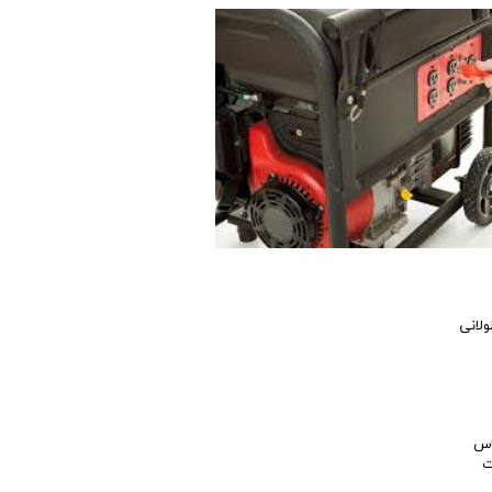
ولانی
اس
ت