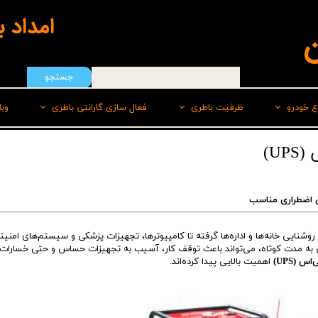
امداد 
ن
جستجو
ع خودرو
ظرفیت باطری
فعال سازی گارانتی باطری
وب
هیوندای
50 امپر
سپاهان باطری
U)
ایرانخودرو
55 امپر
برنا
ق اضطراری مناسب
رنو
60 امپر
پاسارگاد(لیدر)
سایپا
60 امپر پایه بلند L
صبا
 روشنایی خانه‌ها و اداره‌ها گرفته تا کامپیوترها، تجهیزات پزشکی و سیستم‌های امنی
حتی به مدت کوتاه، می‌تواند باعث توقف کار، آسیب به تجهیزات حساس و حتی خسارات 
ام وی امMVM
60 امپر پایه بلند R
وایا
س (UPS)
اهمیت بالایی پیدا کرده‌اند.
تویوتا
66 امپر
کیا
70 امپر بلند L