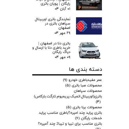
رایگان | پویان باتری
۰۱ آبان ۰۴
نمایندگی باتری اوربیتال
سپاهان باتری در
اصفهان
۲۹ مهر ۰۴
باتری دنا در اصفهان |
خرید باطری دنا با ارسال و
دیاگ رایگان
۰۹ مهر ۰۴
دسته بندی ها
عمر مفیدباطری خودرو
(۹)
محصولات صبا باتری
(۵)
محصولات سپاهان
باتری(اوربیتال.اتمیک.پریمیوم.تارگت.بارکاس)
(۴)
محصولات برنا باتری
(۵)
باتری پراید چند امپره؟باطری مناسب پراید
خدمات رایگان
(۶)
باتری مناسب برای تیبا و تیبا2 چند آمپره؟