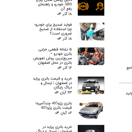
دلایل روشن شدن چراغ
ABS خودرو و راهنمای
رفع آن
۱۸ آذر ۰۴
فواید ضدیخ برای خودرو؛
چرا استفاده از ضدیخ
ضروری است؟
۱۸ آذر ۰۴
۵ نشانه قطعی خرابی
باتری خودرو +
سریع‌ترین روش تعویض
باتری در محل اصفهان
امع
۱۲ آذر ۰۴
خرید و قیمت باتری پراید
در اصفهان | ارسال و
دیاگ رایگان
۲۳ آبان ۰۴
لید
باتری پژو405 چندآمپره/
قیمت باتری پژو405
۰۲ آبان ۰۴
خرید باتری پراید در
اصفهان | ارسال و دیاگ