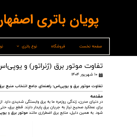
پویان باتری اصفها
صفحه نخست
فروشگاه
نوع باتری
نو
لیدر(پاسارگاد)
تفاوت موتور برق (ژنراتور) و یوپی‌اس (PS
۱۰ شهریور ۱۴۰۴
برناباتری
تفاوت موتور برق و یوپی‌اس: راهنمای جامع انتخاب منبع بر
باتری شارک
مقدمه
سپاهان باتری
در دنیای مدرن، زندگی روزمره ما به برق وابستگی شدیدی دارد. از
برای عملکرد صحیح نیاز به جریان برق پایدار دارند. قطع برق، 
وایا باتری
شود. به همین دلیل، منابع برق اضطراری مانند
موتور برق
و
یوپی‌ا
صباباتری