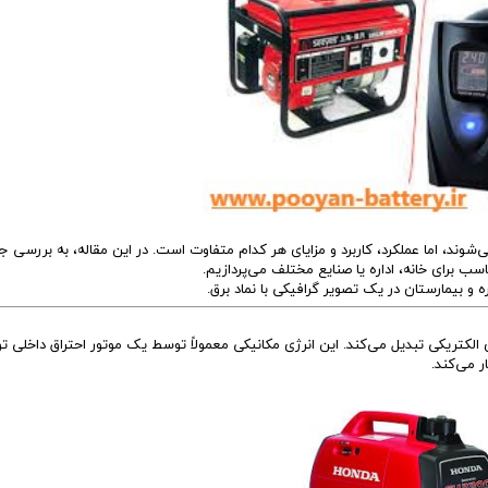
ک KMC/JAC
برلیانس
بهمن موتور
70 امپر بلندR
پارس خودرو
74 امپر
لیفان
جیلی
سیترو،ن
‌شوند، اما عملکرد، کاربرد و مزایای هر کدام متفاوت است. در این مقاله، به بررسی ج
سب برای خانه، اداره یا صنایع مختلف می‌پردازیم.
دوو
ره و بیمارستان در یک تصویر گرافیکی با نماد برق.
رنو
ی الکتریکی تبدیل می‌کند. این انرژی مکانیکی معمولاً توسط یک موتور احتراق داخلی تو
لکسوس
ر می‌کند.
مزدا
نیسان