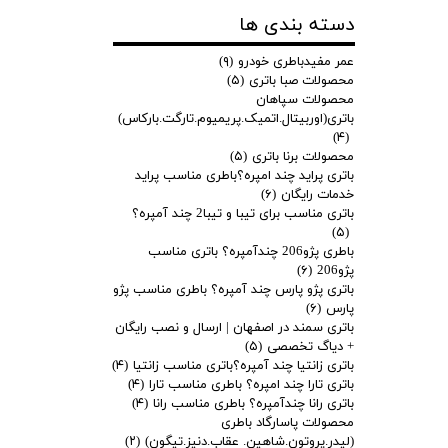
دسته بندی ها
عمر مفیدباطری خودرو
(۹)
محصولات صبا باتری
(۵)
محصولات سپاهان
باتری(اوربیتال.اتمیک.پریمیوم.تارگت.بارکاس)
(۴)
محصولات برنا باتری
(۵)
باتری پراید چند امپره؟باطری مناسب پراید
خدمات رایگان
(۶)
باتری مناسب برای تیبا و تیبا2 چند آمپره؟
(۵)
باطری پژو206 چندآمپره؟ باتری مناسب
پژو206
(۶)
باتری پژو پارس چند آمپره؟ باطری مناسب پژو
پارس
(۶)
باتری سمند در اصفهان | ارسال و نصب رایگان
+ دیاگ تخصصی
(۵)
باتری زانتیا چند آمپره؟باتری مناسب زانتیا
(۴)
باتری تارا چند امپره؟ باطری مناسب تارا
(۴)
باتری رانا چندآمپره؟ باطری مناسب رانا
(۴)
محصولات پاسارگاد باطری
(لیدر.پروتون.شاهین. عقاب.دنیز.تیگون)
(۲)