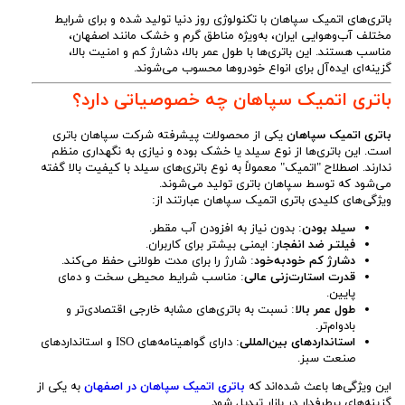
باتری‌های اتمیک سپاهان با تکنولوژی روز دنیا تولید شده و برای شرایط
مختلف آب‌وهوایی ایران، به‌ویژه مناطق گرم و خشک مانند اصفهان،
مناسب هستند. این باتری‌ها با طول عمر بالا، دشارژ کم و امنیت بالا،
گزینه‌ای ایده‌آل برای انواع خودروها محسوب می‌شوند.
باتری اتمیک سپاهان چه خصوصیاتی دارد؟
باتری اتمیک سپاهان
یکی از محصولات پیشرفته شرکت سپاهان باتری
است. این باتری‌ها از نوع سیلد یا خشک بوده و نیازی به نگهداری منظم
ندارند. اصطلاح "اتمیک" معمولاً به نوع باتری‌های سیلد با کیفیت بالا گفته
می‌شود که توسط سپاهان باتری تولید می‌شوند.
ویژگی‌های کلیدی باتری اتمیک سپاهان عبارتند از:
سیلد بودن
: بدون نیاز به افزودن آب مقطر.
فیلتـر ضد انفجار
: ایمنی بیشتر برای کاربران.
دشارژ کم خودبه‌خود
: شارژ را برای مدت طولانی حفظ می‌کند.
قدرت استارت‌زنی عالی
: مناسب شرایط محیطی سخت و دمای
پایین.
طول عمر بالا
: نسبت به باتری‌های مشابه خارجی اقتصادی‌تر و
بادوام‌تر.
استانداردهای بین‌المللی
: دارای گواهینامه‌های ISO و استانداردهای
صنعت سبز.
این ویژگی‌ها باعث شده‌اند که
باتری اتمیک سپاهان در اصفهان
به یکی از
گزینه‌های پرطرفدار در بازار تبدیل شود.