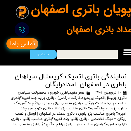
ویان باتری اصفهان
مداد باتری اصفهان
تماس باما
جستجو
نمایندگی باتری اتمیک کریستال سپاهان
باطری در اصفهان_امدادرایگان
۲۰ فروردین ۱۴۰۲
عمر مفیدباطری خودرو
،
محصولات سپاهان
باتری(اوربیتال.اتمیک.پریمیوم.تارگت.بارکاس)
،
باتری پراید چند امپره؟باطری
مناسب پراید خدمات رایگان
،
باتری مناسب برای تیبا و تیبا2 چند آمپره؟
،
باطری پژو206 چندآمپره؟ باتری مناسب پژو206
،
باتری پژو پارس چند
آمپره؟ باطری مناسب پژو پارس
،
باتری سمند در اصفهان | ارسال و نصب
رایگان + دیاگ تخصصی
،
باتری زانتیا چند آمپره؟باتری مناسب زانتیا
،
باتری
تارا چند امپره؟ باطری مناسب تارا
،
باتری رانا چندآمپره؟ باطری مناسب رانا