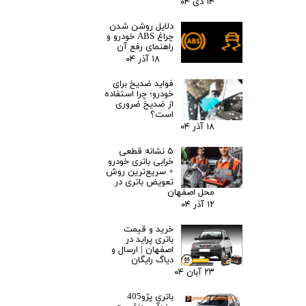
۱۴ دی ۰۴
دلایل روشن شدن
چراغ ABS خودرو و
راهنمای رفع آن
۱۸ آذر ۰۴
فواید ضدیخ برای
خودرو؛ چرا استفاده
از ضدیخ ضروری
است؟
۱۸ آذر ۰۴
۵ نشانه قطعی
خرابی باتری خودرو
+ سریع‌ترین روش
تعویض باتری در
محل اصفهان
۱۲ آذر ۰۴
خرید و قیمت
باتری پراید در
اصفهان | ارسال و
دیاگ رایگان
۲۳ آبان ۰۴
باتری پژو405