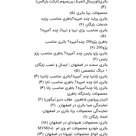
باتری(اوربیتال.اتمیک.پریمیوم.تارگت.بارکاس)
(۴)
محصولات برنا باتری
(۵)
باتری پراید چند امپره؟باطری مناسب پراید
خدمات رایگان
(۶)
باتری مناسب برای تیبا و تیبا2 چند آمپره؟
(۵)
باطری پژو206 چندآمپره؟ باتری مناسب
پژو206
(۶)
باتری پژو پارس چند آمپره؟ باطری مناسب پژو
پارس
(۶)
باتری سمند در اصفهان | ارسال و نصب رایگان
+ دیاگ تخصصی
(۵)
باتری زانتیا چند آمپره؟باتری مناسب زانتیا
(۴)
باتری تارا چند امپره؟ باطری مناسب تارا
(۴)
باتری رانا چندآمپره؟ باطری مناسب رانا
(۴)
محصولات پاسارگاد باطری
(لیدر.پروتون.شاهین. عقاب.دنیز.تیگون)
(۲)
نمایندگی صبا باتری در اصفهان_
(۲)
نمایندگی محصولات برنا باتری در اصفهان-
امداد رایگان
(۱)
باتری محصولات هیوندای در اصفهان
(۱۸)
باتری خودرو محصولات ام وی ام MVM
(۱۰)
باتری انواع محصولات تویوتا در اصفهان
(۱۳)