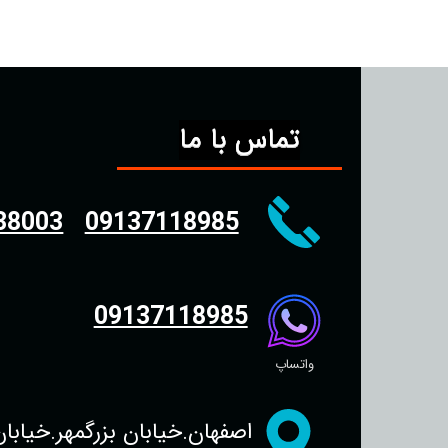
تماس با ما
38003
09137118985
09137118985
واتساپ
اصفهان.خیابان بزرگمهر.خیابان سجاد.