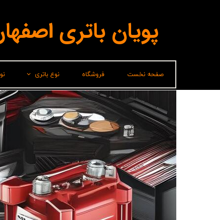
پویان باتری اصفها
صفحه نخست
فروشگاه
نوع باتری
نو
لیدر(پاسارگاد)
برناباتری
باتری شارک
سپاهان باتری
وایا باتری
صباباتری