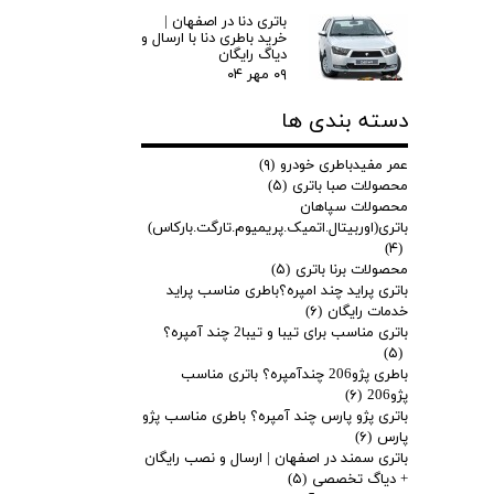
باتری دنا در اصفهان |
خرید باطری دنا با ارسال و
دیاگ رایگان
۰۹ مهر ۰۴
دسته بندی ها
عمر مفیدباطری خودرو
(۹)
محصولات صبا باتری
(۵)
محصولات سپاهان
باتری(اوربیتال.اتمیک.پریمیوم.تارگت.بارکاس)
(۴)
محصولات برنا باتری
(۵)
باتری پراید چند امپره؟باطری مناسب پراید
خدمات رایگان
(۶)
باتری مناسب برای تیبا و تیبا2 چند آمپره؟
(۵)
باطری پژو206 چندآمپره؟ باتری مناسب
پژو206
(۶)
باتری پژو پارس چند آمپره؟ باطری مناسب پژو
پارس
(۶)
باتری سمند در اصفهان | ارسال و نصب رایگان
+ دیاگ تخصصی
(۵)