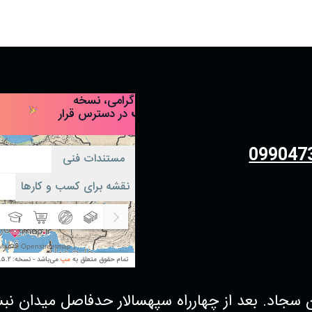
099047
 بعد از چهارراه سپهسالار حدفاصل میدان نبش کوچه38 فروشگاه پو