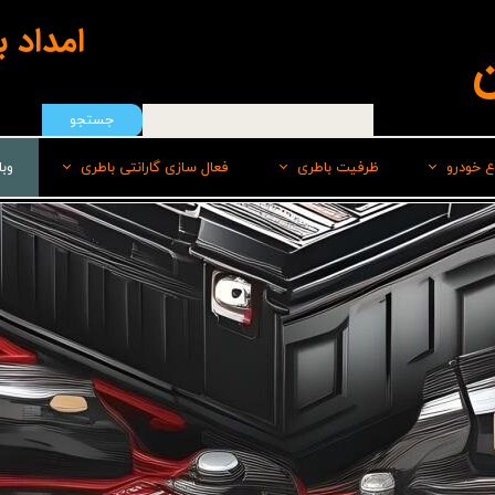
امداد 
ن
جستجو
ع خودرو
ظرفیت باطری
فعال سازی گارانتی باطری
وب
هیوندای
50 امپر
سپاهان باطری
ایرانخودرو
55 امپر
برنا
رنو
60 امپر
پاسارگاد(لیدر)
سایپا
60 امپر پایه بلند L
صبا
ام وی امMVM
60 امپر پایه بلند R
وایا
تویوتا
66 امپر
کیا
70 امپر بلند L