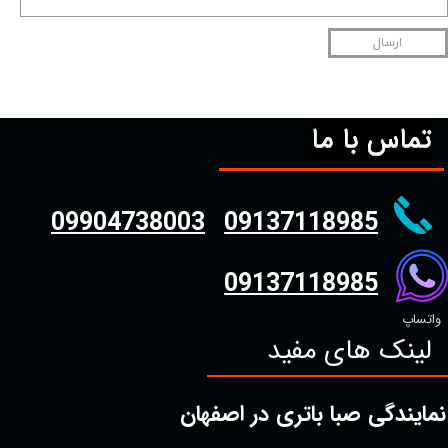
ارسال
تماس با ما
09904738003
09137118985
09137118985
واتساپ
لینک های مفید
نمایندگی صبا باتری در اصفهان