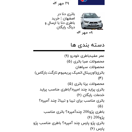
۲۹ مهر ۰۴
باتری دنا در
اصفهان | خرید
باطری دنا با ارسال و
دیاگ رایگان
۰۹ مهر ۰۴
دسته بندی ها
عمر مفیدباطری خودرو
(۹)
محصولات صبا باتری
(۵)
محصولات سپاهان
باتری(اوربیتال.اتمیک.پریمیوم.تارگت.بارکاس)
(۴)
محصولات برنا باتری
(۵)
باتری پراید چند امپره؟باطری مناسب پراید
خدمات رایگان
(۶)
باتری مناسب برای تیبا و تیبا2 چند آمپره؟
(۵)
باطری پژو206 چندآمپره؟ باتری مناسب
پژو206
(۶)
باتری پژو پارس چند آمپره؟ باطری مناسب پژو
پارس
(۶)