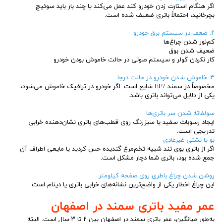
اگر هنگام استارت زدن خودرو کند عمل می‌کند یا چند بار باید سوئیچ
بچرخانید، احتمالاً باتری ضعیف شده است.
۲. ضعف در سیستم برق خودرو
کم‌نور شدن چراغ‌ها
ضعیف شدن بوق
کار نکردن کولر و سیستم صوتی در حالت خاموش بودن خودرو
۳. خاموش شدن خودرو در حالت درجا
مخصوصاً در سمند EF7 شایع است. اگر خودرو در ترافیک خاموش می‌شود،
یکی از دلایل می‌تواند باتری باشد.
سولفاته شدن سر باتری‌ها
ایجاد رسوبات سفید یا سبزرنگ روی قطب‌های باتری نشان‌دهنده خرابی
تدریجی است.
بو یا نشتی غیرعادی
اگر از باتری بوی تند شبیه تخم‌مرغ گندیده حس کردید یا مایعی اطراف آن
جمع شده بود، باتری شما دچار مشکل است.
روشن شدن چراغ باطری روی صفحه کیلومتر
این چراغ اخطار یکی از واضح‌ترین نشانه‌های خرابی باتری یا دینام است.
عمر مفید باتری سمند در اصفهان
به‌طور میانگین، عمر باتری سمند در اصفهان بین ۲ تا ۳ سال است. البته