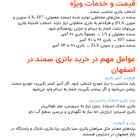
قیمت و خدمات ویژه
انتخاب باتری مناسب سمند
سمند در مدل‌های مختلفی تولید شده (سمند معمولی، LX، EF7، سورن و
سورن ELX) و هرکدام به باتری متفاوتی نیاز دارند. انتخاب اشتباه باتری
می‌تواند باعث فشار به دینام یا خرابی زودهنگام شود.
سمند معمولی و LX → معمولاً باتری ۶۰ آمپر
سمند EF7 → باتری ۶۶ یا ۷۰ آمپر
سمند سورن و سورن ELX → باتری ۷۰ تا ۷۴ آمپر
عوامل مهم در خرید باتری سمند در
اصفهان
ظرفیت آمپر باتری
باید متناسب با نیاز خودرو انتخاب شود. اگر آمپر کمتر بگیرید، خودرو سخت
روشن می‌شود و اگر بیشتر بگیرید، فشار به دینام وارد می‌شود.
نوع باتری (خشک یا اسیدی)
باتری خشک (سیلد): بدون نیاز به سرویس، عمر طولانی‌تر
باتری اسیدی: ارزان‌تر، اما نیاز به نگهداری و بررسی سطح آب دارد
برند و کیفیت:
برندهای معتبر مثل سپاهان باتری، صبا باتری، برنا باتری، شارک و پاسارگاد در
بازار اصفهان در دسترس هستند.