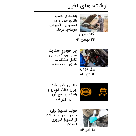
نوشته های اخیر
راهنمای نصب
باتری خودرو در
اصفهان | آموزش
مرحله‌به‌مرحله +
نکات مهم
۲۴ بهمن ۰۴
چرا خودرو استارت
نمی‌خورد؟ بررسی
کامل مشکلات
باتری و سیستم
برق خودرو
۱۴ دی ۰۴
دلایل روشن شدن
چراغ ABS خودرو و
راهنمای رفع آن
۱۸ آذر ۰۴
فواید ضدیخ برای
خودرو؛ چرا استفاده
از ضدیخ ضروری
است؟
۱۸ آذر ۰۴