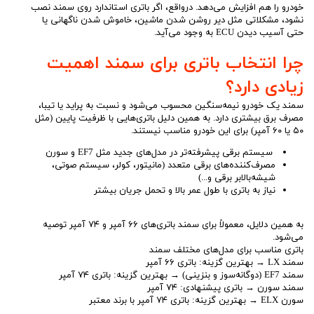
خودرو را هم افزایش می‌دهد. درواقع، اگر باتری استاندارد روی سمند نصب
نشود، مشکلاتی مثل دیر روشن شدن ماشین، خاموش شدن ناگهانی یا
حتی آسیب دیدن ECU به وجود می‌آید.
چرا انتخاب باتری برای سمند اهمیت
زیادی دارد؟
سمند یک خودرو نیمه‌سنگین محسوب می‌شود و نسبت به پراید یا تیبا،
مصرف برق بیشتری دارد. به همین دلیل باتری‌هایی با ظرفیت پایین (مثل
۵۰ یا ۶۰ آمپر) برای این خودرو مناسب نیستند.
سیستم برقی پیشرفته‌تر در مدل‌های جدید مثل EF7 و سورن
مصرف‌کننده‌های برقی متعدد (مانیتور، کولر، سیستم صوتی،
شیشه‌بالابر برقی و...)
نیاز به باتری با طول عمر بالا و تحمل جریان بیشتر
به همین دلایل، معمولاً برای سمند باتری‌های ۶۶ آمپر و ۷۴ آمپر توصیه
می‌شود.
باتری مناسب برای مدل‌های مختلف سمند
سمند LX → بهترین گزینه: باتری ۶۶ آمپر
سمند EF7 (دوگانه‌سوز و بنزینی) → بهترین گزینه: باتری ۷۴ آمپر
سمند سورن → باتری پیشنهادی: ۷۴ آمپر
سورن ELX → بهترین گزینه: باتری ۷۴ آمپر با برند معتبر