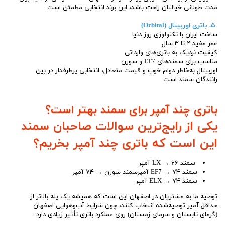
مدت طولانی خیالتان راحت باشد، این برند انتخابی مطمئن است.
۵. باتری اوربیتال (Orbital)
ساخت ایران با تکنولوژی روز دنیا
عمر مفید ۲ تا ۳ سال
کیفیت نزدیک به باتری‌های وارداتی
مناسب برای سمندهای EF7 و سورن
اوربیتال به‌خاطر دوام خوب و قیمت متعادل، انتخابی پرطرفدار در بین
رانندگان سمند است.
باتری چند آمپر برای سمند بهتر است؟
یکی از رایج‌ترین سوالات صاحبان سمند
این است که باتری چند آمپر بخریم؟
سمند LX → ۶۶ آمپر
سمند EF7 → ۷۴ آمپرسمند سورن → ۷۴ آمپر
سمند ELX → ۷۴ آمپر
توصیه ما به مشتریان در اصفهان این است که همیشه یک پله بالاتر از
حداقل آمپر توصیه‌شده انتخاب کنند، چون شرایط آب‌وهوایی اصفهان
(گرمای تابستان و سرمای زمستان) روی عملکرد باتری تأثیر زیادی دارد.