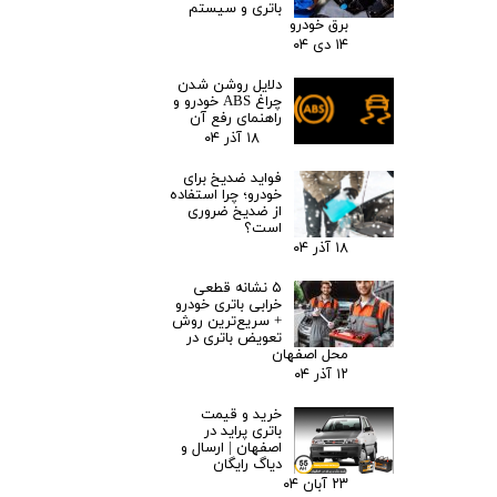
باتری و سیستم
برق خودرو
۱۴ دی ۰۴
دلایل روشن شدن
چراغ ABS خودرو و
راهنمای رفع آن
۱۸ آذر ۰۴
فواید ضدیخ برای
خودرو؛ چرا استفاده
از ضدیخ ضروری
است؟
۱۸ آذر ۰۴
۵ نشانه قطعی
خرابی باتری خودرو
+ سریع‌ترین روش
تعویض باتری در
محل اصفهان
۱۲ آذر ۰۴
خرید و قیمت
باتری پراید در
اصفهان | ارسال و
دیاگ رایگان
۲۳ آبان ۰۴