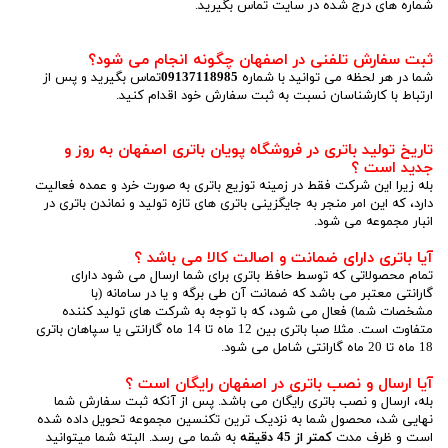
شماره های درج شده در سایت تماس بگیرید.
ثبت سفارش تلفنی در اصفهان چگونه انجام می شود؟
شما در هر لحظه می توانید با شماره
09137118985
تماس بگیرید و پس از
ارتباط با کارشناسان نسبت به ثبت سفارش خود اقدام کنید.
تاریخ تولید باتری در فروشگاه پویان باتری اصفهان به روز و
جدید است ؟
بله زیرا این شرکت فقط در زمینه توزیع باتری به صورت خرد و عمده فعالیت
دارد، که این امر منجر به جایگزینی باتری های تازه تولید و نماندن باتری در
انبار مجموعه می شود.
آیا باتری دارای ضمانت و اصالت کالا می باشد ؟
تمام محصولاتی که توسط حافظ باتری برای شما ارسال می شود دارای
گارانتی معتبر می باشد که ضمانت آن طی برگه و یا در سامانه (با
مشخصات شما) فعال می شود، که با توجه به شرکت های تولید کننده
متفاوت است. مثلا صبا باتری بین 12 ماه تا 14 ماه گارانتی یا سپاهان باتری
18 ماه تا 20 ماه گارانتی شامل می شود.
آیا ارسال و نصب باتری در اصفهان رایگان است ؟
بله، ارسال و نصب باتری رایگان می باشد. پس از آنکه ثبت سفارش شما
نهایی شد، محصول شما به نزدیک ترین تکنسین مجموعه تحویل داده شده
است و ظرف مدت
کمتر از 45 دقیقه
به شما می رسد. البته شما میتوانید