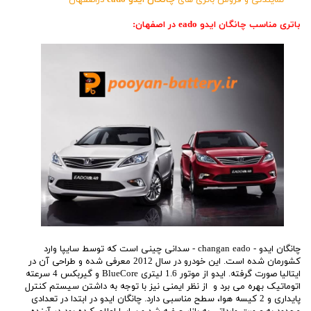
نمایندگی و فروش باتری های
چانگان ایدو eado
دراصفهان
باتری مناسب چانگان ایدو eado در اصفهان:
چانگان ایدو - changan eado - سدانی چینی است که توسط سایپا وارد
کشورمان شده است. این خودرو در سال 2012 معرفی شده و طراحی آن در
ایتالیا صورت گرفته. ایدو از موتور 1.6 لیتری BlueCore و گیربکس 4 سرعته
اتوماتیک بهره می برد و از نظر ایمنی نیز با توجه به داشتن سیستم کنترل
پایداری و 2 کیسه هوا، سطح مناسبی دارد. چانگان ایدو در ابتدا در تعدادی