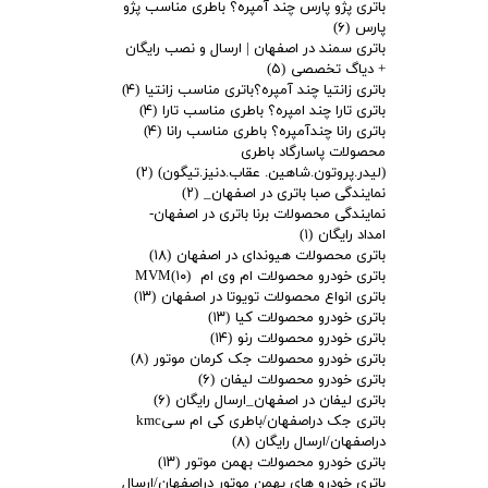
باتری پژو پارس چند آمپره؟ باطری مناسب پژو
پارس
(۶)
باتری سمند در اصفهان | ارسال و نصب رایگان
+ دیاگ تخصصی
(۵)
باتری زانتیا چند آمپره؟باتری مناسب زانتیا
(۴)
باتری تارا چند امپره؟ باطری مناسب تارا
(۴)
باتری رانا چندآمپره؟ باطری مناسب رانا
(۴)
محصولات پاسارگاد باطری
(لیدر.پروتون.شاهین. عقاب.دنیز.تیگون)
(۲)
نمایندگی صبا باتری در اصفهان_
(۲)
نمایندگی محصولات برنا باتری در اصفهان-
امداد رایگان
(۱)
باتری محصولات هیوندای در اصفهان
(۱۸)
باتری خودرو محصولات ام وی ام MVM
(۱۰)
باتری انواع محصولات تویوتا در اصفهان
(۱۳)
باتری خودرو محصولات کیا
(۱۳)
باتری خودرو محصولات رنو
(۱۴)
باتری خودرو محصولات جک کرمان موتور
(۸)
باتری خودرو محصولات لیفان
(۶)
باتری لیفان در اصفهان_ارسال رایگان
(۶)
باتری جک دراصفهان/باطری کی ام سیkmc
دراصفهان/ارسال رایگان
(۸)
باتری خودرو محصولات بهمن موتور
(۱۳)
باتری خودرو های بهمن موتور دراصفهان/ارسال