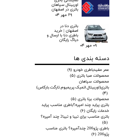
نمایندگی باتری
اوربیتال سپاهان
باتری در اصفهان
۲۹ مهر ۰۴
باتری دنا در
اصفهان | خرید
باطری دنا با ارسال و
دیاگ رایگان
۰۹ مهر ۰۴
دسته بندی ها
عمر مفیدباطری خودرو
(۹)
محصولات صبا باتری
(۵)
محصولات سپاهان
باتری(اوربیتال.اتمیک.پریمیوم.تارگت.بارکاس)
(۴)
محصولات برنا باتری
(۵)
باتری پراید چند امپره؟باطری مناسب پراید
خدمات رایگان
(۶)
باتری مناسب برای تیبا و تیبا2 چند آمپره؟
(۵)
باطری پژو206 چندآمپره؟ باتری مناسب
پژو206
(۶)