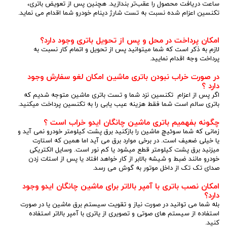
ساعت دریافت محصول را عقب‌تر بندازید. هچنین پس از تعویض باتری،
تکنسین اعزام شده نسبت به تست شارژ دینام خودرو شما اقدام می نماید.
امکان پرداخت در محل و پس از تحویل باتری وجود دارد؟
لازم به ذکر است که شما میتوانید پس از تحویل و اتمام کار نسبت به
پرداخت وجه اقدام نمایید.
در صورت خراب نبودن باتری ماشین امکان لغو سفارش وجود
دارد ؟
اگر پس از اعزام تکنسین نزد شما و تست باتری ماشین متوجه شدیم که
باتری سالم است شما فقط هزینه عیب یابی را به تکنسین پرداخت میکنید.
چگونه بفهمیم باتری ماشین چانگان ایدو خراب است ؟
زمانی که شما سوئیچ ماشین را بازکنید برق پشت کیلومتر خودرو نمی آید و
یا خیلی ضعیف است. در برخی موارد برق می آید اما همین که استارت
میزنید برق پشت کیلومتر قطع میشود یا کم نور است. وسایل الکتریکی
خودرو مانند ضبط و شیشه بالابر از کار خواهد افتاد یا پس از استات زدن
صدای تک تک از داخل موتور به گوش می رسد.
امکان نصب باتری با آمپر بالاتر برای ماشین چانگان ایدو
وجود
دارد؟
بله شما می توانید در صورت نیاز و تقویت سیستم برق ماشین یا در صورت
استفاده از سیستم های صوتی و تصویری از یاتری با آمپر بالاتر استفاده
کنید.