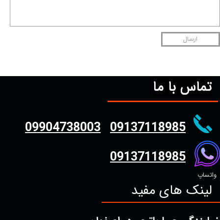
ارسال
تماس با ما
09904738003
09137118985
09137118985
واتساپ
لینک های مفید