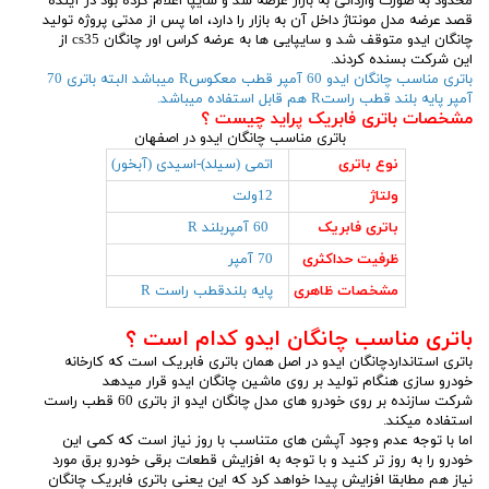
محدود به صورت وارداتی به بازار عرضه شد و سایپا اعلام کرده بود در آینده
قصد عرضه مدل مونتاژ داخل آن به بازار را دارد، اما پس از مدتی پروژه تولید
چانگان ایدو متوقف شد و سایپایی ها به عرضه کراس اور چانگان cs35 از
این شرکت بسنده کردند.
باتری مناسب چانگان ایدو 60 آمپر قطب معکوسR میباشد البته باتری 70
آمپر پایه بلند قطب راستR هم قابل استفاده میباشد.
مشخصات باتری فابریک پراید چیست ؟
باتری مناسب چانگان ایدو در اصفهان
نوع باتری
اتمی (سیلد)-اسیدی (آبخور)
ولتاژ
12ولت
باتری فابریک
60 آمپربلند R
ظرفیت حداکثری
70 آمپر
مشخصات ظاهری
پایه بلندقطب راست R
باتری مناسب چانگان ایدو کدام است ؟
باتری استانداردچانگان ایدو در اصل همان باتری فابریک است که کارخانه
خودرو سازی هنگام تولید بر روی ماشین چانگان ایدو قرار میدهد
شرکت سازنده بر روی خودرو های مدل چانگان ایدو از باتری 60 قطب راست
استفاده میکند.
اما با توجه عدم وجود آپشن های متناسب با روز نیاز است که کمی این
خودرو را به روز تر کنید و با توجه به افزایش قطعات برقی خودرو برق مورد
نیاز هم مطابقا افزایش پیدا خواهد کرد که این یعنی باتری فابریک چانگان