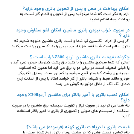
امکان پرداخت در محل و پس از تحویل باتری وجود درارد؟
لازم به ذکر است که شما میتوانید پس از تحویل و اتمام کار نسبت به
پرداخت وجه اقدام نمایید.
در صورت خراب نبودن باتری ماشین امکان لغو سفارش وجود
دارد ؟
اگر پس از اعزام تکنسین نزد شما و تست باتری ماشین متوجه شدیم که
باتری سالم است شما فقط هزینه عیب یابی را به تکنسین پرداخت میکنید.
چگونه بفهمیم باتری ماشین آریو Z300خراب است ؟
زمانی که شما سوئیچ ماشین را بازکنید برق پشت کیلومتر خودرو نمی آید و
یا خیلی ضعیف است. در برخی موارد برق می آید اما همین که استارت
میزنید برق پشت کیلومتر قطع میشود یا کم نور است. وسایل الکتریکی
خودرو مانند ضبط و شیشه بالابر از کار خواهد افتاد یا پس از استات زدن
صدای تک تک از داخل موتور به گوش می رسد.
امکان نصب باتری با آمپر بالاتر برای ماشین آریوZ300 وجود
دارد؟
بله شما می توانید در صورت نیاز و تقویت سیستم برق ماشین یا در صورت
استفاده از سیستم های صوتی و تصویری از یاتری با آمپر بالاتر استفاده
کنید.
قیمت باتری با دریافت باتری کهنه (فرسوده) می باشد؟
بله، تمامی قیمت هایی که در سایت پویان باتری درج شده است، با