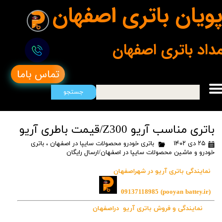
ویان باتری اصفهان
مداد باتری اصفهان
تماس باما
جستجو
باتری مناسب آریو Z300/قیمت باطری آریو
۲۵ دی ۱۴۰۲
باتری خودرو محصولات سایپا در اصفهان
،
باتری
خودرو و ماشین محصولات سایپا در اصفهان/ارسال رایگان
نمایندگی باتری آریو در شهراصفهان
09137118985
(pooyan battey.ir)
نمایندگی و فروش باتری آریو دراصفهان