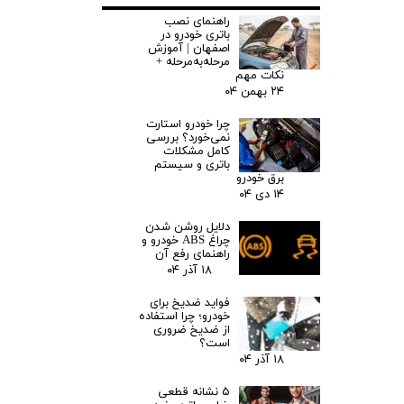
راهنمای نصب
باتری خودرو در
اصفهان | آموزش
مرحله‌به‌مرحله +
نکات مهم
۲۴ بهمن ۰۴
چرا خودرو استارت
نمی‌خورد؟ بررسی
کامل مشکلات
باتری و سیستم
برق خودرو
۱۴ دی ۰۴
دلایل روشن شدن
چراغ ABS خودرو و
راهنمای رفع آن
۱۸ آذر ۰۴
فواید ضدیخ برای
خودرو؛ چرا استفاده
از ضدیخ ضروری
است؟
۱۸ آذر ۰۴
۵ نشانه قطعی