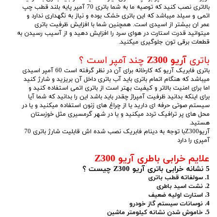
بالاتری نصب کنید که توصیه ما به شما باتری 70 آمپر پایه بلند قطب چپ
اتمی و سیلد میباشد که این باتری خشک بوده و نیاز به نگهداری ندارد و
عمر ان بیشتر از اسیدی است. همچنین شما با افزایش ظرفیت باتری
میتوانید قدرت استارت در هوای سرد را افزایش دهید و از آسیب رسیدن به
قطعات برقی تون جلوگیری میکنید.
باتری
آریو Z300
چند آمپر است ؟
باتری فابریک آریو که کارخانه برای آن در نظر گرفته است 60 آمپر اسیدی
میباشد که هنگام اتمام باتری باید آب باتری داخل آن بریزید و شارژ کنید
اما برای امنیت بالاتر و کیفیت بهتر است از باتری اتمی استفاده کنید و
برای اینکه بدانید ظرفیت آمپراژ چقدر باید باشد این را بدانید که شما آیا
سیستم صوتی حرفه ای دارید یا از چراغ های زنون استفاده میکنید و یا در
محل های پر ترافیک تردد میکنید و یا در شهر گرمسیری مثل خوزستان
هستید.
آریوZ300با توجه به دینام فابریک نصب شده اش قابلیت شارژ باتری 70
آمپری را دارد
علایم خرابی باطری آریو Z300
5 نشانه خرابی باتری آریو Z300 چیست ؟
1. سولفاته قطب باتری
2. نشت اسید باطری
3. استارت اولیه ضعیف
4. نوسانات سیستم گاز خودرو
5. خاموش شدن نشانه کیلومتر ماشین