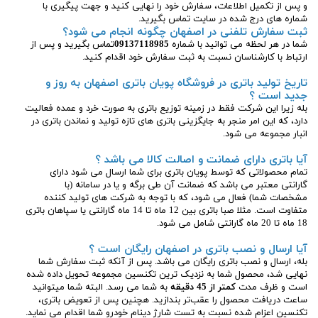
و پس از تکمیل اطلاعات، سفارش خود را نهایی کنید و جهت پیگیری با
شماره های درج شده در سایت تماس بگیرید.
ثبت سفارش تلفنی در اصفهان چگونه انجام می شود؟
شما در هر لحظه می توانید با شماره
09137118985
تماس بگیرید و پس از
ارتباط با کارشناسان نسبت به ثبت سفارش خود اقدام کنید.
تاریخ تولید باتری در فروشگاه پویان باتری اصفهان به روز و
جدید است ؟
بله زیرا این شرکت فقط در زمینه توزیع باتری به صورت خرد و عمده فعالیت
دارد، که این امر منجر به جایگزینی باتری های تازه تولید و نماندن باتری در
انبار مجموعه می شود.
آیا باتری دارای ضمانت و اصالت کالا می باشد ؟
تمام محصولاتی که توسط پویان باتری برای شما ارسال می شود دارای
گارانتی معتبر می باشد که ضمانت آن طی برگه و یا در سامانه (با
مشخصات شما) فعال می شود، که با توجه به شرکت های تولید کننده
متفاوت است. مثلا صبا باتری بین 12 ماه تا 14 ماه گارانتی یا سپاهان باتری
18 ماه تا 20 ماه گارانتی شامل می شود.
آیا ارسال و نصب باتری در اصفهان رایگان است ؟
بله، ارسال و نصب باتری رایگان می باشد. پس از آنکه ثبت سفارش شما
نهایی شد، محصول شما به نزدیک ترین تکنسین مجموعه تحویل داده شده
است و ظرف مدت
کمتر از 45 دقیقه
به شما می رسد. البته شما میتوانید
ساعت دریافت محصول را عقب‌تر بندازید. هچنین پس از تعویض باتری،
تکنسین اعزام شده نسبت به تست شارژ دینام خودرو شما اقدام می نماید.