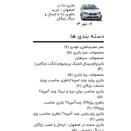
باتری دنا در
اصفهان | خرید
باطری دنا با ارسال و
دیاگ رایگان
۰۹ مهر ۰۴
دسته بندی ها
عمر مفیدباطری خودرو
(۹)
محصولات صبا باتری
(۵)
محصولات سپاهان
باتری(اوربیتال.اتمیک.پریمیوم.تارگت.بارکاس)
(۴)
محصولات برنا باتری
(۵)
باتری پراید چند امپره؟باطری مناسب پراید
خدمات رایگان
(۶)
باتری مناسب برای تیبا و تیبا2 چند آمپره؟
(۵)
باطری پژو206 چندآمپره؟ باتری مناسب
پژو206
(۶)
باتری پژو پارس چند آمپره؟ باطری مناسب پژو
پارس
(۶)
باتری سمند در اصفهان | ارسال و نصب رایگان
+ دیاگ تخصصی
(۵)