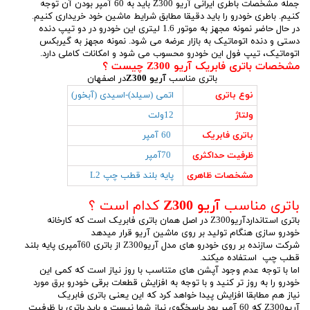
جمله مشخصات باطری ایرانی آریو Z300 باید به 60 آمپر بودن آن توجه
کنیم. باطری خودرو را باید دقیقا مطابق شرایط ماشین خود خریداری کنیم.
در حال حاضر نمونه مجهز به موتور 1.6 لیتری این خودرو در دو تیپ دنده
دستی و دنده اتوماتیک به بازار عرضه می شود. نمونه مجهز به گیربکس
اتوماتیک، تیپ فول این خودرو محسوب می شود و امکانات کاملی دارد.
مشخصات باتری فابریک آریو Z300 چیست ؟
باتری مناسب
آریو Z300
در اصفهان
نوع باتری
اتمی (سیلد)-اسیدی (آبخور)
ولتاژ
12ولت
باتری فابریک
60 آمپر
ظرفیت حداکثری
70آمپر
مشخصات ظاهری
پایه بلند قطب چپ L2
باتری مناسب
آریو Z300
کدام است ؟
باتری استانداردآریوZ300 در اصل همان باتری فابریک است که کارخانه
خودرو سازی هنگام تولید بر روی ماشین آریو قرار میدهد
شرکت سازنده بر روی خودرو های مدل آریوZ300 از باتری 60آمپری پایه بلند
قطب چپ استفاده میکند.
اما با توجه عدم وجود آپشن های متناسب با روز نیاز است که کمی این
خودرو را به روز تر کنید و با توجه به افزایش قطعات برقی خودرو برق مورد
نیاز هم مطابقا افزایش پیدا خواهد کرد که این یعنی باتری فابریک
آریوZ300 که 60 آمپر بود پاسخگوی نیاز شما نیست و باید باتری با ظرفیت