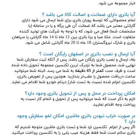
انبار مجموعه می شود.
آیا باتری دارای ضمانت و اصالت کالا می باشد ؟
تمام محصولاتی که توسط پویان باتری برای شما ارسال می شود دارای
گارانتی معتبر می باشد که ضمانت آن طی برگه و یا در سامانه (با
مشخصات شما) فعال می شود، که با توجه به شرکت های تولید کننده
متفاوت است. مثلا صبا و برنا باتری بین 12 ماه تا 14 ماه گارانتی یا سپاهان
باتری و شارک نیروگستران 18 ماه تا 20 ماه گارانتی شامل می شود.
آیا ارسال و نصب باتری در اصفهان رایگان است ؟
بله، ارسال و نصب باتری رایگان می باشد. پس از آنکه ثبت سفارش شما
نهایی شد، محصول شما به نزدیک ترین تکنسین مجموعه تحویل داده شده
است و ظرف مدت
کمتر از 45 دقیقه
به شما می رسد. البته شما میتوانید
ساعت دریافت محصول را عقب‌تر بندازید. هچنین پس از تعویض باتری،
تکنسین اعزام شده نسبت به تست شارژ دینام خودرو شما اقدام می نماید.
امکان پرداخت در محل و پس از تحویل باتری وجود دارد؟
لازم به ذکر است که شما میتوانید پس از تحویل و اتمام کار نسبت به
پرداخت وجه اقدام نمایید.
در صورت خراب نبودن باتری ماشین امکان لغو سفارش وجود
دارد ؟
اگر پس از اعزام تکنسین نزد شما و تست باتری ماشین متوجه شدیم که
باتری سالم است شما فقط هزینه عیب یابی را به تکنسین پرداخت میکنید.