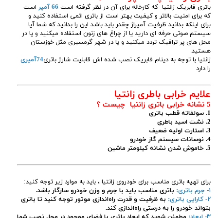
باتری فابریک زانتیا که کارخانه برای آن در نظر گرفته است
66 آمپر
است
که برای امنیت بالاتر و کیفیت بهتر است از باتری اتمی استفاده کنید و
برای اینکه بدانید ظرفیت آمپراژ چقدر باید باشد این را بدانید که شما آیا
سیستم صوتی حرفه ای دارید یا از چراغ های زنون استفاده میکنید و یا در
محل های پر ترافیک تردد میکنید و یا در شهر گرمسیری مثل خوزستان
هستید.
زانتیا با توجه به دینام فابریک نصب شده اش قابلیت شارژ باتری
74آمپری
را دارد
علایم خرابی باطری زانتیا
5 نشانه خرابی باتری زانتیا چیست ؟
1. سولفاته قطب باتری
2. نشت اسید باطری
3. استارت اولیه ضعیف
4. نوسانات سیستم گاز خودرو
5. خاموش شدن نشانه کیلومتر ماشین
برای تهیه باتری مناسب برای خودروی زانتیا ، باید به موارد زیر توجه کنید:
۱- جرم باتری:
باتری مناسب باید با جرم و وزن خودرو سازگار باشد.
۲- کارایی باتری:
به ظرفیت و قدرت راه‌اندازی موتور توجه کنید تا باتری
بتواند خودرو را به درستی راه‌اندازی کند.
۳- ابعاد:
مطمئن شوید که ابعاد باتری با فضای موجود در محل نصب شما