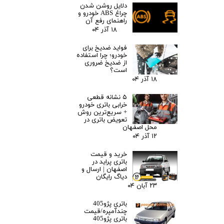
دلایل روشن شدن
چراغ ABS خودرو و
راهنمای رفع آن
۱۸ آذر ۰۴
فواید ضدیخ برای
خودرو؛ چرا استفاده
از ضدیخ ضروری
است؟
۱۸ آذر ۰۴
۵ نشانه قطعی
خرابی باتری خودرو
+ سریع‌ترین روش
تعویض باتری در
محل اصفهان
۱۲ آذر ۰۴
خرید و قیمت
باتری پراید در
اصفهان | ارسال و
دیاگ رایگان
۲۳ آبان ۰۴
باتری پژو405
چندآمپره/قیمت
باتری پژو405