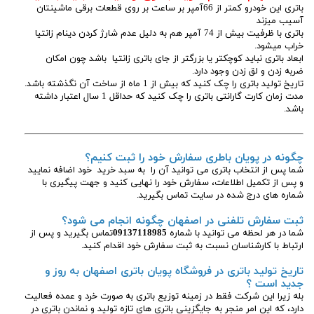
باتری این خودرو کمتر از 66آمپر بر ساعت بر روی قطعات برقی ماشینتان
آسیب میزند
باتری با ظرفیت بیش از 74 آمپر هم به دلیل عدم شارژ کردن دینام زانتیا
خراب میشود.
ابعاد باتری نباید کوچکتر یا بزرگتر از جای باتری زانتیا باشد چون امکان
ضربه زدن و لق زدن وجود دارد.
تاریخ تولید باتری را چک کنید که بیش از 1 ماه از ساخت آن نگذشته باشد.
مدت زمان کارت گارانتی باتری را چک کنید که حداقل 1 سال اعتبار داشته
باشد.
چگونه در پویان باطری سفارش خود را ثبت کنیم؟
شما پس از انتخاب باتری می توانید آن را به سبد خرید خود اضافه نمایید
و پس از تکمیل اطلاعات، سفارش خود را نهایی کنید و جهت پیگیری با
شماره های درج شده در سایت تماس بگیرید.
ثبت سفارش تلفنی در اصفهان چگونه انجام می شود؟
شما در هر لحظه می توانید با شماره
09137118985
تماس بگیرید و پس از
ارتباط با کارشناسان نسبت به ثبت سفارش خود اقدام کنید.
تاریخ تولید باتری در فروشگاه پویان باتری اصفهان به روز و
جدید است ؟
بله زیرا این شرکت فقط در زمینه توزیع باتری به صورت خرد و عمده فعالیت
دارد، که این امر منجر به جایگزینی باتری های تازه تولید و نماندن باتری در