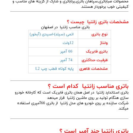
محصولات صباباتری,سپاهان باتری,برناباتری و شارک از گزینه های مناسب و
کیفیتی خوب برخوردار هستند.
مشخصات باتری زانتیا چیست ؟
باتری مناسب زانتیا در اصفهان
نوع باتری
اتمی (سیلد)-اسیدی (آبخور)
ولتاژ
12ولت
باتری فابریک
66 آمپر
ظرفیت حداکثری
74 آمپر
مشخصات ظاهری
پایه کوتاه قطب چپ L2
باتری مناسب زانتیا کدام است ؟
باتری استاندارد زانتیا در اصل همان باتری فابریک است که کارخانه خودرو
سازی هنگام تولید بر روی ماشین زانتیا قرار میدهد
شرکت سازنده بر روی خودرو های مدل زانتیا از باتری 66آمپری استفاده
میکند.
باتری زانتیا چند آمپر است ؟