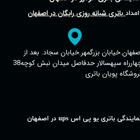
باتری شبانه روزی رایگان در اصفهان
امداد
صفهان.خیابان بزرگمهر.خیابان سجاد. بعد از
چهارراه سپهسالار حدفاصل میدان نبش کوچه38
روشگاه پویان باتری
مایندگی باتری یو پی اس ups در اصفهان