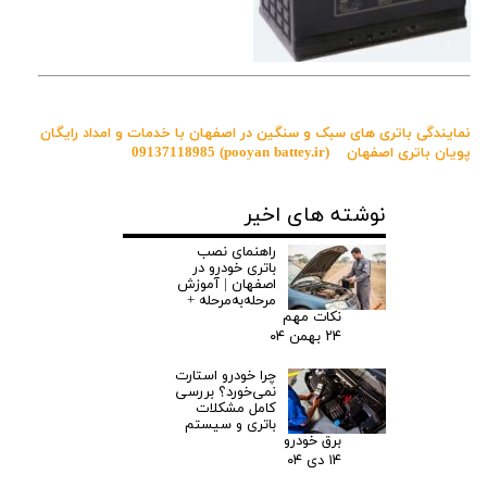
نمایندگی باتری های سبک و سنگین در اصفهان با خدمات و امداد رایگان
پویان باتری اصفهان
(pooyan battey.ir)
09137118985
نوشته های اخیر
راهنمای نصب
باتری خودرو در
اصفهان | آموزش
مرحله‌به‌مرحله +
نکات مهم
۲۴ بهمن ۰۴
چرا خودرو استارت
نمی‌خورد؟ بررسی
کامل مشکلات
باتری و سیستم
برق خودرو
۱۴ دی ۰۴