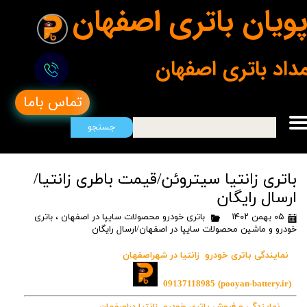
ویان باتری اصفهان
مداد باتری اصفهان
تماس باما
جستجو
باتری زانتیا سیتروئن/قیمت باطری زانتیا/
ارسال رایگان
۰۵ بهمن ۱۴۰۲
باتری خودرو محصولات سایپا در اصفهان
،
باتری
خودرو و ماشین محصولات سایپا در اصفهان/ارسال رایگان
نمایندگی باتری خودرو زانتیا در شهراصفهان
09137118985
(pooyan-battery.ir)