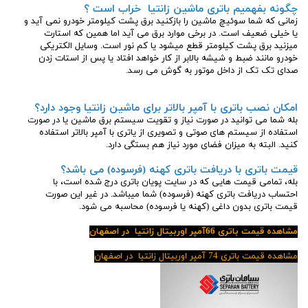
چگونه بفهمیم باتری ماشین زانتیا
خراب است ؟
زمانی که شما سوئیچ ماشین را بازکنید برق پشت کیلومتر خودرو نمی آید و
یا خیلی ضعیف است. در برخی موارد برق می آید اما همین که استارت
میزنید برق پشت کیلومتر قطع میشود یا کم نور است. وسایل الکتریکی
خودرو مانند ضبط و شیشه بالابر از کار خواهد افتاد یا پس از استات زدن
صدای تک تک از داخل موتور به گوش می رسد.
امکان نصب باتری با آمپر بالاتر برای ماشین زانتیا وجود دارد؟
بله شما می توانید در صورت نیاز و تقویت سیستم برق ماشین یا در صورت
استفاده از سیستم های صوتی و تصویری از یاتری با آمپر بالاتر استفاده
کنید. البته به میزان فضای مورد نیاز هم بستگی دارد.
قیمت باتری با دریافت باتری کهنه (فرسوده) می باشد؟
بله، تمامی قیمت هایی که در سایت پویان باتری درج شده است، با
احتساب دریافت باتری کهنه (فرسوده) شما میباشد. در غیر این صورت
قیمت باتری بدون داغی (کهنه یا فرسوده) محاسبه می شود.
مشاهده قیمت باتری 66آمپر اوربیتال زانتیا در اصفهان
مشاهده قیمت باتری 74 آمپر اوربیتال زانتیا در اصفهان