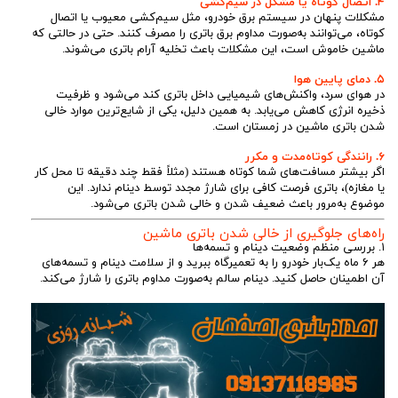
۴. اتصال کوتاه یا مشکل در سیم‌کشی
مشکلات پنهان در سیستم برق خودرو، مثل سیم‌کشی معیوب یا اتصال
کوتاه، می‌توانند به‌صورت مداوم برق باتری را مصرف کنند. حتی در حالتی که
ماشین خاموش است، این مشکلات باعث تخلیه آرام باتری می‌شوند.
۵. دمای پایین هوا
در هوای سرد، واکنش‌های شیمیایی داخل باتری کند می‌شود و ظرفیت
ذخیره انرژی کاهش می‌یابد. به همین دلیل، یکی از شایع‌ترین موارد خالی
شدن باتری ماشین در زمستان است.
۶. رانندگی کوتاه‌مدت و مکرر
اگر بیشتر مسافت‌های شما کوتاه هستند (مثلاً فقط چند دقیقه تا محل کار
یا مغازه)، باتری فرصت کافی برای شارژ مجدد توسط دینام ندارد. این
موضوع به‌مرور باعث ضعیف شدن و خالی شدن باتری می‌شود.
راه‌های جلوگیری از خالی شدن باتری ماشین
۱. بررسی منظم وضعیت دینام و تسمه‌ها
هر ۶ ماه یک‌بار خودرو را به تعمیرگاه ببرید و از سلامت دینام و تسمه‌های
آن اطمینان حاصل کنید. دینام سالم به‌صورت مداوم باتری را شارژ می‌کند.