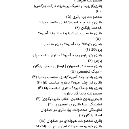
محصولات سپاهان
باتری(اوربیتال.اتمیک.پریمیوم.تارگت.بارکاس)
(۴)
محصولات برنا باتری
(۵)
باتری پراید چند امپره؟باطری مناسب پراید
خدمات رایگان
(۶)
باتری مناسب برای تیبا و تیبا2 چند آمپره؟
(۵)
باطری پژو206 چندآمپره؟ باتری مناسب
پژو206
(۶)
باتری پژو پارس چند آمپره؟ باطری مناسب پژو
پارس
(۶)
باتری سمند در اصفهان | ارسال و نصب رایگان
+ دیاگ تخصصی
(۵)
باتری زانتیا چند آمپره؟باتری مناسب زانتیا
(۴)
باتری تارا چند امپره؟ باطری مناسب تارا
(۴)
باتری رانا چندآمپره؟ باطری مناسب رانا
(۴)
محصولات پاسارگاد باطری
(لیدر.پروتون.شاهین. عقاب.دنیز.تیگون)
(۲)
نمایندگی صبا باتری در اصفهان_
(۲)
نمایندگی محصولات برنا باتری در اصفهان-
امداد رایگان
(۱)
باتری محصولات هیوندای در اصفهان
(۱۸)
باتری خودرو محصولات ام وی ام MVM
(۱۰)