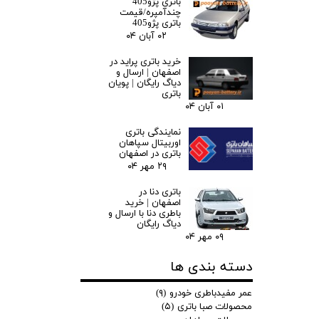
باتری پژو405
چندآمپره/قیمت
باتری پژو405
۰۲ آبان ۰۴
خرید باتری پراید در
اصفهان | ارسال و
دیاگ رایگان | پویان
باتری
۰۱ آبان ۰۴
نمایندگی باتری
اوربیتال سپاهان
باتری در اصفهان
۲۹ مهر ۰۴
باتری دنا در
اصفهان | خرید
باطری دنا با ارسال و
دیاگ رایگان
۰۹ مهر ۰۴
دسته بندی ها
عمر مفیدباطری خودرو
(۹)
محصولات صبا باتری
(۵)