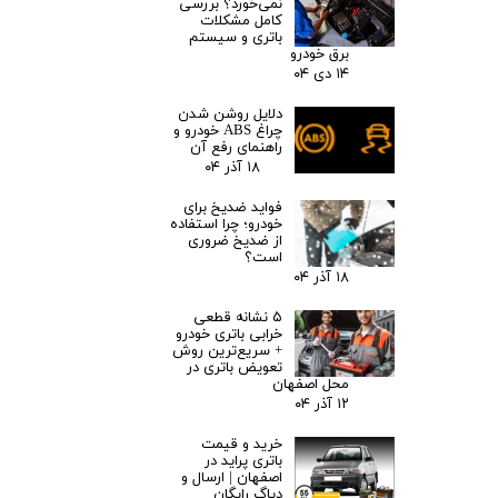
نمی‌خورد؟ بررسی
کامل مشکلات
باتری و سیستم
برق خودرو
۱۴ دی ۰۴
دلایل روشن شدن
چراغ ABS خودرو و
راهنمای رفع آن
۱۸ آذر ۰۴
فواید ضدیخ برای
خودرو؛ چرا استفاده
از ضدیخ ضروری
است؟
۱۸ آذر ۰۴
۵ نشانه قطعی
خرابی باتری خودرو
+ سریع‌ترین روش
تعویض باتری در
محل اصفهان
۱۲ آذر ۰۴
خرید و قیمت
باتری پراید در
اصفهان | ارسال و
دیاگ رایگان