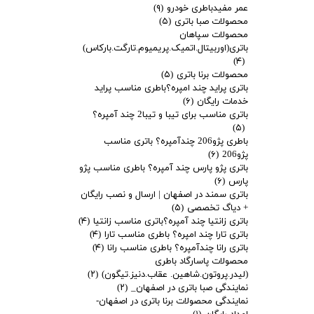
عمر مفیدباطری خودرو
(۹)
محصولات صبا باتری
(۵)
محصولات سپاهان
باتری(اوربیتال.اتمیک.پریمیوم.تارگت.بارکاس)
(۴)
محصولات برنا باتری
(۵)
باتری پراید چند امپره؟باطری مناسب پراید
خدمات رایگان
(۶)
باتری مناسب برای تیبا و تیبا2 چند آمپره؟
(۵)
باطری پژو206 چندآمپره؟ باتری مناسب
پژو206
(۶)
باتری پژو پارس چند آمپره؟ باطری مناسب پژو
پارس
(۶)
باتری سمند در اصفهان | ارسال و نصب رایگان
+ دیاگ تخصصی
(۵)
باتری زانتیا چند آمپره؟باتری مناسب زانتیا
(۴)
باتری تارا چند امپره؟ باطری مناسب تارا
(۴)
باتری رانا چندآمپره؟ باطری مناسب رانا
(۴)
محصولات پاسارگاد باطری
(لیدر.پروتون.شاهین. عقاب.دنیز.تیگون)
(۲)
نمایندگی صبا باتری در اصفهان_
(۲)
نمایندگی محصولات برنا باتری در اصفهان-